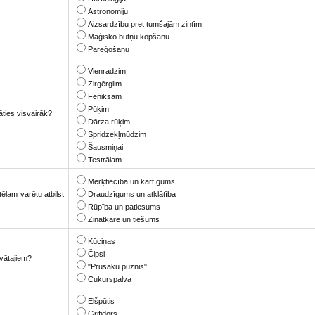
Astronomiju
Aizsardzību pret tumšajām zintīm
Maģisko būtņu kopšanu
Pareģošanu
Vienradzim
Zirgērglim
Fēniksam
Pūķim
āties visvairāk?
Dārza rūķim
Spridzekļmūdzim
Šausmiņai
Testrālam
Mērķtiecība un kārtīgums
ēlam varētu atbilst
Draudzīgums un atklātība
Rūpība un patiesums
Zinātkāre un tiešums
Kūciņas
Čipsi
āvātajiem?
"Prusaku pūznis"
Cukurspalva
Elšpūtis
Grifidors