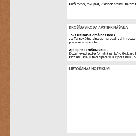
Kurš tornis, tavuprāt, vislabāk atbilstu tavam
DROŠĪBAS KODA APSTIPRINĀŠANA
Tavs unikālais drošības kods
Ja Tu nekādus ciparus neredzi, vai ir redzami 
problēmu atrisinātu!
Apstiprini drošības kodu
lūdzu, ievadi attēla formātā uzrādīto 6-ciparu
Piezīme: Atļauti tikai cipari; '0' ir cipars nulle, 
LIETOŠANAS NOTEIKUMI