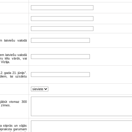
em latviešu valodā
iem latviešu valodā
ru tēlu vārds, vai
Vīzlija.
. gada 21. jūnijs”.
diem, lai uzsāktu
 jābūt vismaz 300
0 zīmes.
la stiprās un vājās
 Apraksta garumam