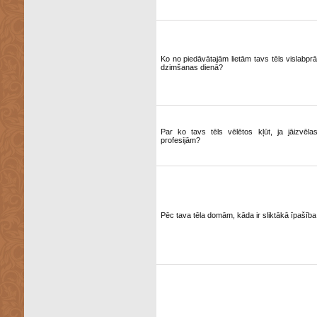
Ko no piedāvātajām lietām tavs tēls vislabp
dzimšanas dienā?
Par ko tavs tēls vēlētos kļūt, ja jāizvēl
profesijām?
Pēc tava tēla domām, kāda ir sliktākā īpašība