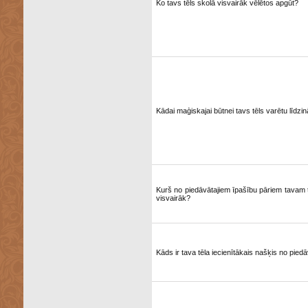
Ko tavs tēls skolā visvairāk vēlētos apgūt?
Kādai maģiskajai būtnei tavs tēls varētu līdzin
Kurš no piedāvātajiem īpašību pāriem tavam t
visvairāk?
Kāds ir tava tēla iecienītākais našķis no pied