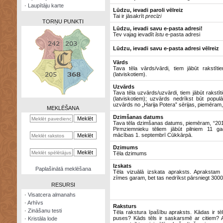
·
Laupītāju karte
Lūdzu, ievadi paroli vēlreiz
Tai ir jāsakrīt
precīzi
TORŅU PUNKTI
Lūdzu, ievadi savu e-pasta adresi!
Tev vajag ievadīt
īstu
e-pasta adresi
Lūdzu, ievadi savu e-pasta adresi vēlreiz
Vārds
Tava tēla vārds/vārdi, tiem jābūt rakstīti
Zināšanu
(latviskotiem).
testi
Uzvārds
Tava tēla uzvārds/uzvārdi, tiem jābūt rakstīt
Kristāla
(latviskotiem); uzvārds nedrīkst būt populā
lode
uzvārds no „Harija Potera” sērijas, piemēram, 
MEKLĒŠANA
Dzimšanas datums
Rūnu
Tava tēla dzimšanas datums, piemēram, “2012
komplekts
Pirmziemnieku tēliem jābūt pilniem 11 ga
mācības 1. septembrī Cūkkārpā.
Galeonu
Dzimums
kalkulators
Tēla dzimums
Izskats
Nomētātās
Paplašinātā meklēšana
Tēla vizuālā izskata apraksts. Aprakstam
kārtis
zīmes garam, bet tas nedrīkst pārsniegt 300
RESURSI
·
Visatcera almanahs
·
Arhīvs
Raksturs
·
Zināšanu testi
Tēla rakstura īpašību apraksts. Kādas ir tē
puses? Kāds tēls ir saskarsmē ar citiem?
·
Kristāla lode