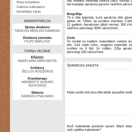
nav noteikts minimālā robeža (taču vismaz v
·
Rūnu komplekts
bet kopējais apraksta garums nedrīkst pārsn
·
Galeonu kalkulators
·
Nomētātās kārtis
Biogrāfija
Tā ir tēla leģenda, kurā apraksta tēla ģime
ADMINISTRĀCIJA
gaitas utt. Tēlam, lai uzsāktu mācības Cūkk
11 gadiem. Aprakstam jābūt vismaz 300 zīm
Skolas direktors
nedrīkst pārsniegt 3000 rakstzīmes.
TADEUŠS MERLINS KAMINSKI
Direktora vietnieks
Zizlis
FILIPS BĀRLOVS
Te norādi no kādiem materiāliem veidotu burv
tēls. Zizli veido koks, maģiska materiāla s
izvēlies no 9 līdz 14 collām. Zižļa apra
TORŅU VECĀKIE
pārsniegt 200 rakstzīmes.
Elšpūtis
MADELAINA SĀRA SKOTA
ŠĶIRMICES ANKETA
Grifidors
ŠELLIJS RODŽERSS
Kraukļanags
HERBERTS VILBURS
BJŪFORDS
Kāda varētu būt tava tēla labāk pavadītā ned
Slīdenis
DARENS O’SALIVANS
Kurš kalambola postenis tavam tēlam būtu 
viņš spēlētu kalambolu?