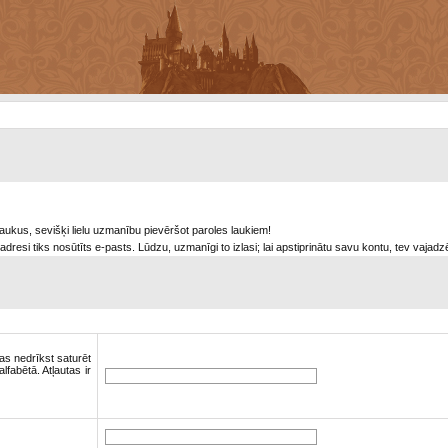
s laukus, sevišķi lielu uzmanību pievēršot paroles laukiem!
adresi tiks nosūtīts e-pasts. Lūdzu, uzmanīgi to izlasi; lai apstiprinātu savu kontu, tev vajadz
as nedrīkst saturēt
lfabētā. Atļautas ir