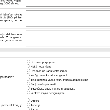
ienu vārdu vajag),
iegt 3000 zīmes.
ni, bērnību, skolas
ārpā, jābūt pilniem
es garam, bet tas
ju zizli lieto tavs
erde. Zižļa garumu
ksta garums nevar
Došanās pārgājienā
Nekā nedarīšana
Došanās uz kādu teātra izrādi
Kopīgi pavadīts laiks ar ģimeni
ēļas nogale?
Tiso kundzes vaska figūru muzeja apmeklējums
Sauļošanās pludmalē
Stratēģisko spēļu vakars draugu lokā
Vectēva mājas bēniņu izpēte
Dzinējs
piemērotākais, ja
Triecējs
Sargs