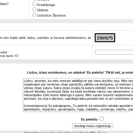
 tēlam?
Kraukļanags
Slīdenis
Uzticēšos Šķirmicei
vien bojāti attēli, lūdzu, sazinies ar foruma administratoru, lai
 kodu!
nevis burts 'O'.
Lūdzu, izlasi noteikumus, un atķeksē 'Es piekrītu' TIKAI tad, ja note
Es piekrītu