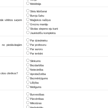
Meklētājs
Slotu lidošanai
Burvju šahu
rātāk vēlētos saņem
Maģiskos našķus
Greznu mantiju
Skolas slepeno eju karti
Jauklodīšu komplektu
Par dziednieku
as no piedāvātajām
Par profesoru
Par auroru
Par ierēdni
Slinkums
Bezdarbība
Neiecietība
 citos cilvēkos?
Aprobežotība
Bezmērķīgums
Lišķība
Melīgums
Burvestības
Pārvērtības
Mikstūras
Herboloģiju