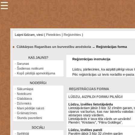
☰
×
Sarunu
pavediens
Laipni lūdzam, viesi (
Pieteikties
|
Reģistrēties
)
Manas
piezīmes
●
Cūkkārpas Raganības un burvestību arodskola
→ Reģistrācijas forma
Grāmatzīmes
KAS JAUNS?
Reģistrācijas instrukcija
Šodienas
·
Sarunas
notikumi
·
Šodienas notikumi
Lūdzu, pārliecinies, ka aizpildi pilnīgi visu
·
Kopš pēdējā apmeklējuma
Pēc reģistrācijas uz tevis norādīto e-pasta 
Laupītāju
karte
NODERĪGI
·
Sākumlapa
REĢISTRĀCIJAS FORMA
·
Noteikumi
Visatcera
LŪDZU, AIZPILDI FORMU PILNĪGI!
·
Glabātava
almanahs
·
Dzīvnieks
Lūdzu, izvēlies lietotājvārdu
Lietotājvārdam jābūt 3 līdz 32 zīmēm garam, t
·
Mani pēdējie raksti
Arhīvs
ciparus vai burtus, kas nav latviešu valodas a
·
Grāmatzīmes
atstarpes starp vārdiem.
·
Stundu pavedieni
Lietotājvārds ir tava tēla vārds un uzvārds!
Piemēri: “Kristians”, “Flēra Goldinga”.
SOCIĀLI
Lūdzu, izvēlies paroli
·
Spēlētāji
Parolēm jābūt 3 līdz 32 zīmēm garām