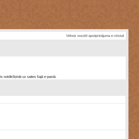
Vēlreiz nosūtīt apstiprinājuma e-vēstuli
ēs noklikšķināt uz saites šajā e-pastā.