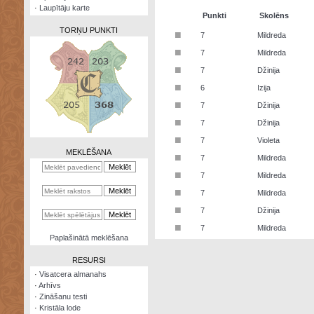
·
Laupītāju karte
Punkti
Skolēns
TORŅU PUNKTI
■
7
Mildreda
■
7
Mildreda
■
7
Džinija
■
6
Izija
Zināšanu
■
7
Džinija
testi
■
7
Džinija
Kristāla
■
7
Violeta
lode
MEKLĒŠANA
■
7
Mildreda
Rūnu
■
7
Mildreda
komplekts
■
7
Mildreda
Galeonu
■
7
Džinija
kalkulators
■
7
Mildreda
Nomētātās
Paplašinātā meklēšana
kārtis
RESURSI
·
Visatcera almanahs
·
Arhīvs
·
Zināšanu testi
·
Kristāla lode