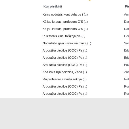
Kur piešķirti
Pi
Katrs nodotais kontroldarbs t
(..)
Aur
Kā jau ierasts, profesors O’S
(..)
Da
Kā jau ierasts, profesors O’S
(..)
Da
Pulkstenis kļusi tikšķēja pie
(..)
Her
Nodarbība gāja vairāk un mazā
(..)
Sā
Ārpustēla piebilde (OOC) Pa
(..)
Edv
Ārpustēla piebilde (OOC) Pa
(..)
Edv
Ārpustēla piebilde (OOC) Pa
(..)
Edv
Kad laiks bija beidzies, Zaha
(..)
Zah
Vai profesore sevišķi sekoja
(..)
Neb
Ārpustēla piebilde (OOC) Pa
(..)
Ro
Ārpustēla piebilde (OOC) Pa
(..)
Ro