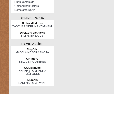
·
Rūnu komplekts
·
Galeonu kalkulators
·
Nomētātās kārtis
ADMINISTRĀCIJA
Skolas direktors
TADEUŠS MERLINS KAMINSKI
Direktora vietnieks
FILIPS BĀRLOVS
TORŅU VECĀKIE
Elšpūtis
MADELAINA SĀRA SKOTA
Grifidors
ŠELLIJS RODŽERSS
Kraukļanags
HERBERTS VILBURS
BJŪFORDS
Slīdenis
DARENS O’SALIVANS