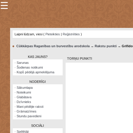
☰
×
Sarunu
pavediens
Laipni lūdzam, viesi (
Pieteikties
|
Reģistrēties
)
Manas
piezīmes
●
Cūkkārpas Raganības un burvestību arodskola
→
Rakstu punkti
→ Grifido
Grāmatzīmes
KAS JAUNS?
TORŅU PUNKTI
Šodienas
·
Sarunas
notikumi
·
Šodienas notikumi
·
Kopš pēdējā apmeklējuma
Laupītāju
karte
NODERĪGI
·
Sākumlapa
·
Noteikumi
Visatcera
·
Glabātava
almanahs
·
Dzīvnieks
·
Mani pēdējie raksti
Arhīvs
·
Grāmatzīmes
·
Stundu pavedieni
SOCIĀLI
·
Spēlētāji