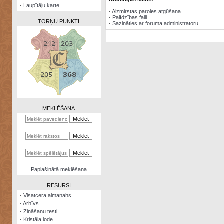
·
Laupītāju karte
·
Aizmirstas paroles atgūšana
·
Palīdzības faili
TORŅU PUNKTI
·
Sazināties ar foruma administratoru
Zināšanu
testi
Kristāla
lode
MEKLĒŠANA
Rūnu
komplekts
Galeonu
kalkulators
Nomētātās
Paplašinātā meklēšana
kārtis
RESURSI
·
Visatcera almanahs
·
Arhīvs
·
Zināšanu testi
·
Kristāla lode