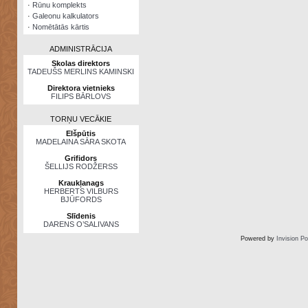
·
Rūnu komplekts
·
Galeonu kalkulators
·
Nomētātās kārtis
ADMINISTRĀCIJA
Skolas direktors
TADEUŠS MERLINS KAMINSKI
Direktora vietnieks
FILIPS BĀRLOVS
TORŅU VECĀKIE
Elšpūtis
MADELAINA SĀRA SKOTA
Grifidors
ŠELLIJS RODŽERSS
Kraukļanags
HERBERTS VILBURS
BJŪFORDS
Slīdenis
DARENS O’SALIVANS
Powered by
Invision P