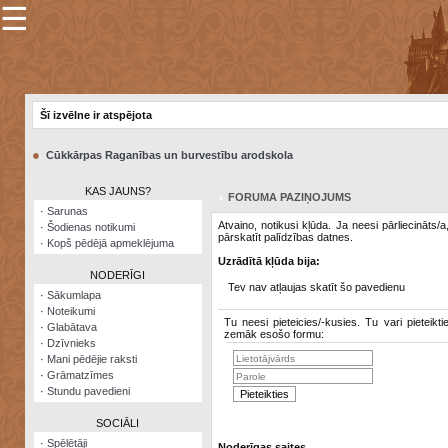
☰
×
Sarunu
pavediens
Šī izvēlne ir atspējota
Manas
piezīmes
●
Cūkkārpas Raganības un burvestību arodskola
Grāmatzīmes
KAS JAUNS?
FORUMA PAZIŅOJUMS
Šodienas
·
Sarunas
notikumi
Atvaino, notikusi kļūda. Ja neesi pārliecināts/
·
Šodienas notikumi
pārskatīt palīdzības datnes.
·
Kopš pēdējā apmeklējuma
Laupītāju
Uzrādītā kļūda bija:
karte
NODERĪGI
Tev nav atļaujas skatīt šo pavedienu
·
Sākumlapa
·
Noteikumi
Visatcera
Tu neesi pieteicies/-kusies. Tu vari pieteikti
·
Glabātava
almanahs
zemāk esošo formu:
·
Dzīvnieks
·
Mani pēdējie raksti
Arhīvs
·
Grāmatzīmes
·
Stundu pavedieni
SOCIĀLI
·
Spēlētāji
Noderīgas saites