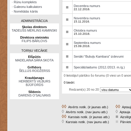
·
Rūnu komplekts
Decembra numurs
■
·
Galeonu kalkulators
22.12.2016.
·
Nomētātās kārtis
Novembra numurs
■
ADMINISTRĀCIJA
15.11.2016.
Skolas direktors
TADEUŠS MERLINS KAMINSKI
Oktobra numurs
■
15.10.2016.
Direktora vietnieks
FILIPS BĀRLOVS
Septembra numurs
■
15.09.2016.
TORŅU VECĀKIE
■
Senāki “Bubuļu Kambara” izdevumi
Elšpūtis
MADELAINA SĀRA SKOTA
■
Grifidors
Speciālizlaidums (2012./2013. m./g.)
ŠELLIJS RODŽERSS
0 lietotājs/i pārlūko šo forumu (0 viesi un 0 anonī
Kraukļanags
HERBERTS VILBURS
0 biedri:
BJŪFORDS
Redzami(s) 20 no 20
Slīdenis
DARENS O’SALIVANS
◊◊
◊◊
Atvērts notik. (ir jaunas atb.)
Aptauja
◊
◊
Atvērts notik. (nav jaunu atb.)
Aptauja 
◊◊
■
Karstais notik. (ir jaunas atb.)
Aizslēgt
◊
■
Karstais notik. (nav jaunu atb.)
Pārvieto