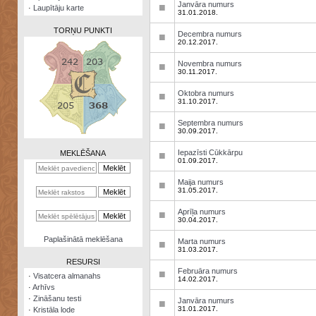
Janvāra numurs
■
·
Laupītāju karte
31.01.2018.
TORŅU PUNKTI
Decembra numurs
■
20.12.2017.
Novembra numurs
■
30.11.2017.
Oktobra numurs
■
Zināšanu
31.10.2017.
testi
Septembra numurs
■
30.09.2017.
Kristāla
lode
Iepazīsti Cūkkārpu
MEKLĒŠANA
■
01.09.2017.
Rūnu
komplekts
Maija numurs
■
31.05.2017.
Galeonu
Aprīļa numurs
kalkulators
■
30.04.2017.
Nomētātās
Paplašinātā meklēšana
Marta numurs
■
kārtis
31.03.2017.
RESURSI
Februāra numurs
■
·
Visatcera almanahs
14.02.2017.
·
Arhīvs
·
Zināšanu testi
Janvāra numurs
■
31.01.2017.
·
Kristāla lode