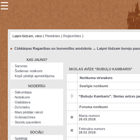
☰
×
Sarunu
pavediens
Laipni lūdzam, viesi (
Pieteikties
|
Reģistrēties
)
Manas
piezīmes
●
Cūkkārpas Raganības un burvestību arodskola
→
Laipni lūdzam burvju pasa
Grāmatzīmes
KAS JAUNS?
Šodienas
·
Sarunas
notikumi
SKOLAS AVĪZE “BUBUĻU KAMBARIS”
·
Šodienas notikumi
·
Kopš pēdējā apmeklējuma
Notikuma virsraksts
Laupītāju
karte
NODERĪGI
Svarīgie notikumi
·
Sākumlapa
◊
“Bubuļu Kambaris”. Skolas avīzes j
·
Noteikumi
Visatcera
·
Glabātava
almanahs
Foruma notikumi
·
Dzīvnieks
·
Mani pēdējie raksti
Arhīvs
Marta numurs
■
·
Grāmatzīmes
26.03.2018.
·
Stundu pavedieni
Februāra numurs
■
SOCIĀLI
28.02.2018.
·
Spēlētāji