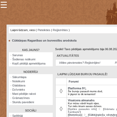
☰
×
Sarunu
pavediens
Laipni lūdzam, viesi (
Pieteikties
|
Reģistrēties
)
Manas
piezīmes
●
Cūkkārpas Raganības un burvestību arodskola
Grāmatzīmes
Sveiki! Tavs pēdējais apmeklējums bija 06.08.20
KAS JAUNS?
Šodienas
·
Sarunas
AKTUALITĀTES
notikumi
·
Šodienas notikumi
Vēlies pievienoties? Reģistrējies!
P
·
Kopš pēdējā apmeklējuma
Laupītāju
karte
NODERĪGI
LAIPNI LŪDZAM BURVJU PASAULĒ!
·
Sākumlapa
·
Noteikumi
Forumi
Visatcera
·
Glabātava
almanahs
Platforma 9¾
◊
·
Dzīvnieks
Še burvju pasauli mums dod,
·
Mani pēdējie raksti
Ir jāprot to tik iemantot!
Arhīvs
·
Grāmatzīmes
Visatcera almanahs
·
Stundu pavedieni
Kur mūsu vārdi kopā vijas,
Tur mēs tinam savas dzīves.
◊
[
Spēles pasaules info
] ♢ [
Grāmatu p
SOCIĀLI
Kambaris”
]
[
Domnīcas
] ♢ [
Cūkkārpiešu vēstule
·
Spēlētāji