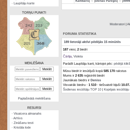
Kambaris
] ♢ [
Dienas Pareģis
] ♢ [
ARH
·
Laupītāju karte
TORŅU PUNKTI
Moderatori
|
Ak
FORUMA STATISTIKA
Zināšanu
189 lietotāji aktīvi pēdējās 15 minūtēs
testi
187
viesi,
2
biedri
Kristāla
Čārlija
,
Violeta
lode
MEKLĒŠANA
Parādīt Laupītāju karti, kārtojot pēc:
pēdējā klik
Rūnu
Mūsu biedri ir iesūtījuši kopā
585 170
rakstus
komplekts
Mums ir
2 635
reģistrēti biedri
Jaunākais biedrs ir
Deniss
Galeonu
Visvairāk biedru -
1 510
- tiešsaistē bijuši
10.07
kalkulators
Šodienas iesūtītāju TOP 10
|
Kopējais iesūtītāj
Nomētātās
Paplašinātā meklēšana
kārtis
RESURSI
·
Visatcera almanahs
·
Arhīvs
·
Zināšanu testi
·
Kristāla lode