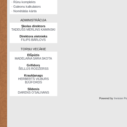
·
Rūnu komplekts
·
Galeonu kalkulators
·
Nomētātās kārtis
ADMINISTRĀCIJA
Skolas direktors
TADEUŠS MERLINS KAMINSKI
Direktora vietnieks
FILIPS BĀRLOVS
TORŅU VECĀKIE
Elšpūtis
MADELAINA SĀRA SKOTA
Grifidors
ŠELLIJS RODŽERSS
Kraukļanags
HERBERTS VILBURS
BJŪFORDS
Slīdenis
DARENS O’SALIVANS
Powered by
Invision P