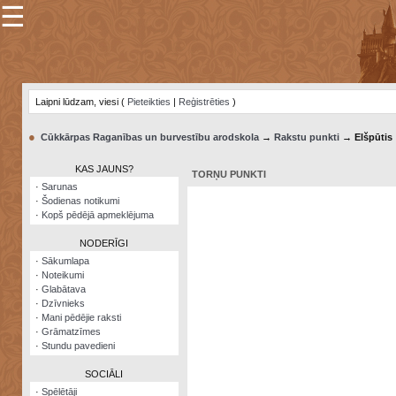
☰
×
Sarunu
pavediens
Laipni lūdzam, viesi (
Pieteikties
|
Reģistrēties
)
Manas
piezīmes
●
Cūkkārpas Raganības un burvestību arodskola
→
Rakstu punkti
→ Elšpūtis
Grāmatzīmes
KAS JAUNS?
TORŅU PUNKTI
Šodienas
·
Sarunas
notikumi
·
Šodienas notikumi
·
Kopš pēdējā apmeklējuma
Laupītāju
karte
NODERĪGI
·
Sākumlapa
·
Noteikumi
Visatcera
·
Glabātava
almanahs
·
Dzīvnieks
·
Mani pēdējie raksti
Arhīvs
·
Grāmatzīmes
·
Stundu pavedieni
SOCIĀLI
·
Spēlētāji