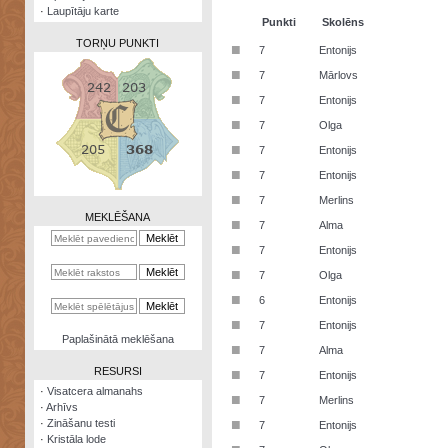
·
Laupītāju karte
Punkti
Skolēns
TORŅU PUNKTI
■
7
Entonijs
■
7
Mārlovs
■
7
Entonijs
■
7
Olga
Zināšanu
■
7
Entonijs
testi
■
7
Entonijs
Kristāla
■
7
Merlins
lode
MEKLĒŠANA
■
7
Alma
Rūnu
■
7
Entonijs
komplekts
■
7
Olga
Galeonu
■
6
Entonijs
kalkulators
■
7
Entonijs
Nomētātās
Paplašinātā meklēšana
■
kārtis
7
Alma
RESURSI
■
7
Entonijs
·
Visatcera almanahs
■
7
Merlins
·
Arhīvs
■
·
Zināšanu testi
7
Entonijs
·
Kristāla lode