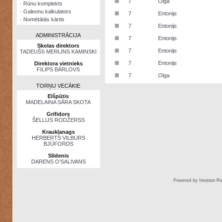
■
7
Olga
·
Rūnu komplekts
·
Galeonu kalkulators
■
7
Entonijs
·
Nomētātās kārtis
■
7
Entonijs
ADMINISTRĀCIJA
■
7
Entonijs
Skolas direktors
■
7
Entonijs
TADEUŠS MERLINS KAMINSKI
■
7
Entonijs
Direktora vietnieks
FILIPS BĀRLOVS
■
7
Olga
TORŅU VECĀKIE
Elšpūtis
MADELAINA SĀRA SKOTA
Grifidors
ŠELLIJS RODŽERSS
Kraukļanags
HERBERTS VILBURS
BJŪFORDS
Slīdenis
DARENS O’SALIVANS
Powered by
Invision P