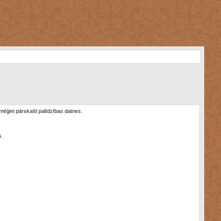
 mēģini pārskatīt palīdzības datnes.
s.