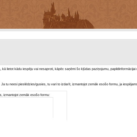
/a, kā lietot kādu iespēju vai nesaproti, kāpēc saņēmi šo kļūdas paziņojumu, papildinformācijai
. Ja tu neesi pieslēdzies/gusies, tu vari to izdarīt, izmantojot zemāk esošo formu, ja iespējam
ties, izmantojot zemāk esošo formu: