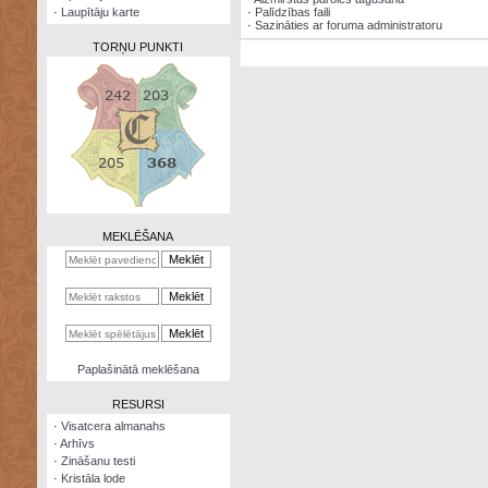
·
Laupītāju karte
·
Palīdzības faili
·
Sazināties ar foruma administratoru
TORŅU PUNKTI
Zināšanu
testi
Kristāla
lode
MEKLĒŠANA
Rūnu
komplekts
Galeonu
kalkulators
Nomētātās
Paplašinātā meklēšana
kārtis
RESURSI
·
Visatcera almanahs
·
Arhīvs
·
Zināšanu testi
·
Kristāla lode