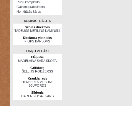
·
Rūnu komplekts
·
Galeonu kalkulators
·
Nomētātās kārtis
ADMINISTRĀCIJA
Skolas direktors
TADEUŠS MERLINS KAMINSKI
Direktora vietnieks
FILIPS BĀRLOVS
TORŅU VECĀKIE
Elšpūtis
MADELAINA SĀRA SKOTA
Grifidors
ŠELLIJS RODŽERSS
Kraukļanags
HERBERTS VILBURS
BJŪFORDS
Slīdenis
DARENS O’SALIVANS