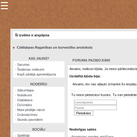
☰
×
Sarunu
pavediens
Šī izvēlne ir atspējota
Manas
piezīmes
●
Cūkkārpas Raganības un burvestību arodskola
Grāmatzīmes
KAS JAUNS?
FORUMA PAZIŅOJUMS
Šodienas
·
Sarunas
notikumi
Atvaino, notikusi kļūda. Ja neesi pārliecināts
·
Šodienas notikumi
·
Kopš pēdējā apmeklējuma
Uzrādītā kļūda bija:
Laupītāju
karte
NODERĪGI
Atvaino, tev nav atļauts izmantot šo iespēju
·
Sākumlapa
Tu neesi pieteicies/-kusies. Tu vari pieteik
·
Noteikumi
Visatcera
·
Glabātava
almanahs
·
Dzīvnieks
·
Mani pēdējie raksti
Arhīvs
·
Grāmatzīmes
·
Stundu pavedieni
SOCIĀLI
Noderīgas saites
·
Spēlētāji
·
Aizmirstas paroles atgūšana