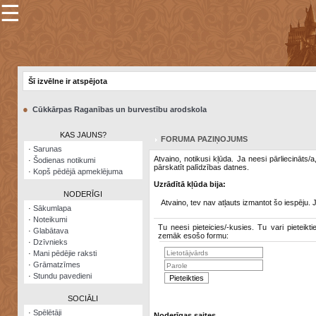
☰
×
Sarunu
pavediens
Šī izvēlne ir atspējota
Manas
piezīmes
●
Cūkkārpas Raganības un burvestību arodskola
Grāmatzīmes
KAS JAUNS?
FORUMA PAZIŅOJUMS
Šodienas
·
Sarunas
notikumi
Atvaino, notikusi kļūda. Ja neesi pārliecināts/
·
Šodienas notikumi
pārskatīt palīdzības datnes.
·
Kopš pēdējā apmeklējuma
Laupītāju
Uzrādītā kļūda bija:
karte
NODERĪGI
Atvaino, tev nav atļauts izmantot šo iespēju. 
·
Sākumlapa
·
Noteikumi
Visatcera
Tu neesi pieteicies/-kusies. Tu vari pieteikti
·
Glabātava
almanahs
zemāk esošo formu:
·
Dzīvnieks
·
Mani pēdējie raksti
Arhīvs
·
Grāmatzīmes
·
Stundu pavedieni
SOCIĀLI
·
Spēlētāji
Noderīgas saites