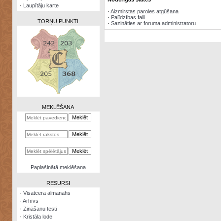
·
Laupītāju karte
·
Aizmirstas paroles atgūšana
·
Palīdzības faili
TORŅU PUNKTI
·
Sazināties ar foruma administratoru
Zināšanu
testi
Kristāla
lode
MEKLĒŠANA
Rūnu
komplekts
Galeonu
kalkulators
Nomētātās
Paplašinātā meklēšana
kārtis
RESURSI
·
Visatcera almanahs
·
Arhīvs
·
Zināšanu testi
·
Kristāla lode