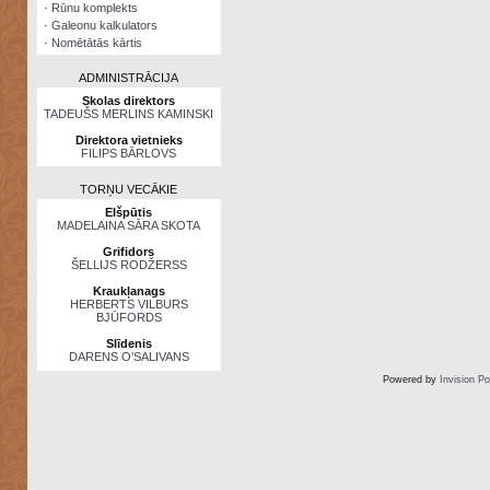
·
Rūnu komplekts
·
Galeonu kalkulators
·
Nomētātās kārtis
ADMINISTRĀCIJA
Skolas direktors
TADEUŠS MERLINS KAMINSKI
Direktora vietnieks
FILIPS BĀRLOVS
TORŅU VECĀKIE
Elšpūtis
MADELAINA SĀRA SKOTA
Grifidors
ŠELLIJS RODŽERSS
Kraukļanags
HERBERTS VILBURS
BJŪFORDS
Slīdenis
DARENS O’SALIVANS
Powered by
Invision P