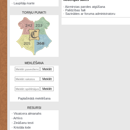
·
Laupītāju karte
·
Aizmirstas paroles atgūšana
·
Palīdzības faili
TORŅU PUNKTI
·
Sazināties ar foruma administratoru
Zināšanu
testi
Kristāla
lode
MEKLĒŠANA
Rūnu
komplekts
Galeonu
kalkulators
Nomētātās
Paplašinātā meklēšana
kārtis
RESURSI
·
Visatcera almanahs
·
Arhīvs
·
Zināšanu testi
·
Kristāla lode