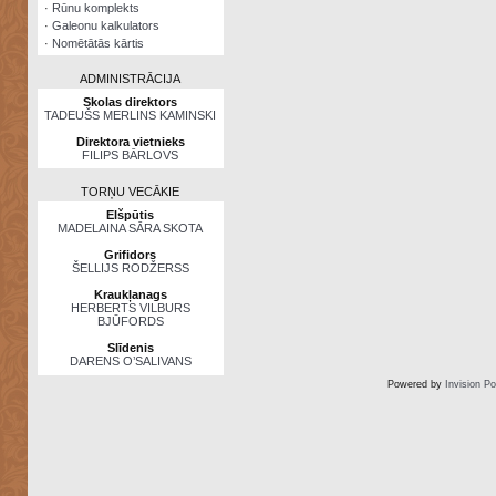
·
Rūnu komplekts
·
Galeonu kalkulators
·
Nomētātās kārtis
ADMINISTRĀCIJA
Skolas direktors
TADEUŠS MERLINS KAMINSKI
Direktora vietnieks
FILIPS BĀRLOVS
TORŅU VECĀKIE
Elšpūtis
MADELAINA SĀRA SKOTA
Grifidors
ŠELLIJS RODŽERSS
Kraukļanags
HERBERTS VILBURS
BJŪFORDS
Slīdenis
DARENS O’SALIVANS
Powered by
Invision P