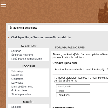
☰
×
Sarunu
pavediens
Šī izvēlne ir atspējota
Manas
piezīmes
●
Cūkkārpas Raganības un burvestību arodskola
Grāmatzīmes
KAS JAUNS?
FORUMA PAZIŅOJUMS
Šodienas
·
Sarunas
notikumi
Atvaino, notikusi kļūda. Ja neesi pārliecināts/
·
Šodienas notikumi
pārskatīt palīdzības datnes.
·
Kopš pēdējā apmeklējuma
Laupītāju
Uzrādītā kļūda bija:
karte
NODERĪGI
Atvaino, tev nav atļauts izmantot šo iespēju. 
·
Sākumlapa
·
Noteikumi
Visatcera
Tu neesi pieteicies/-kusies. Tu vari pieteikti
·
Glabātava
almanahs
zemāk esošo formu:
·
Dzīvnieks
·
Mani pēdējie raksti
Arhīvs
·
Grāmatzīmes
·
Stundu pavedieni
SOCIĀLI
·
Spēlētāji
Noderīgas saites