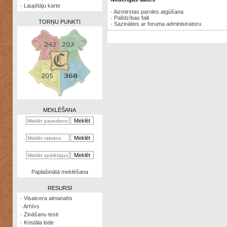
·
Laupītāju karte
·
Aizmirstas paroles atgūšana
·
Palīdzības faili
TORŅU PUNKTI
·
Sazināties ar foruma administratoru
Zināšanu
testi
Kristāla
lode
MEKLĒŠANA
Rūnu
komplekts
Galeonu
kalkulators
Nomētātās
Paplašinātā meklēšana
kārtis
RESURSI
·
Visatcera almanahs
·
Arhīvs
·
Zināšanu testi
·
Kristāla lode