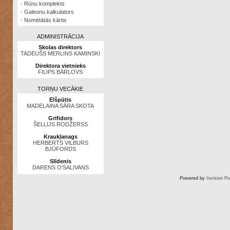
·
Rūnu komplekts
·
Galeonu kalkulators
·
Nomētātās kārtis
ADMINISTRĀCIJA
Skolas direktors
TADEUŠS MERLINS KAMINSKI
Direktora vietnieks
FILIPS BĀRLOVS
TORŅU VECĀKIE
Elšpūtis
MADELAINA SĀRA SKOTA
Grifidors
ŠELLIJS RODŽERSS
Kraukļanags
HERBERTS VILBURS
BJŪFORDS
Slīdenis
DARENS O’SALIVANS
Powered by
Invision P