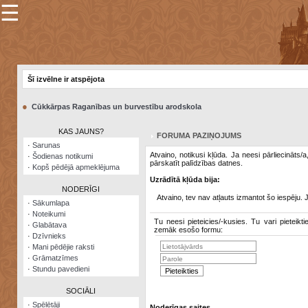
☰
×
Sarunu
pavediens
Šī izvēlne ir atspējota
Manas
piezīmes
●
Cūkkārpas Raganības un burvestību arodskola
Grāmatzīmes
KAS JAUNS?
FORUMA PAZIŅOJUMS
Šodienas
·
Sarunas
notikumi
Atvaino, notikusi kļūda. Ja neesi pārliecināts/
·
Šodienas notikumi
pārskatīt palīdzības datnes.
·
Kopš pēdējā apmeklējuma
Laupītāju
Uzrādītā kļūda bija:
karte
NODERĪGI
Atvaino, tev nav atļauts izmantot šo iespēju. 
·
Sākumlapa
·
Noteikumi
Visatcera
Tu neesi pieteicies/-kusies. Tu vari pieteikti
·
Glabātava
almanahs
zemāk esošo formu:
·
Dzīvnieks
·
Mani pēdējie raksti
Arhīvs
·
Grāmatzīmes
·
Stundu pavedieni
SOCIĀLI
·
Spēlētāji
Noderīgas saites