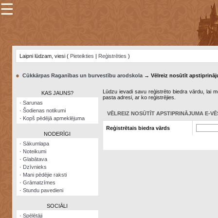
☰
×
Sarunu
pavediens
Laipni lūdzam, viesi (
Pieteikties
|
Reģistrēties
)
Manas
piezīmes
●
Cūkkārpas Raganības un burvestību arodskola
→ Vēlreiz nosūtīt apstiprināj
Grāmatzīmes
Lūdzu ievadi savu reģistrēto biedra vārdu, lai me
KAS JAUNS?
pasta adresi, ar ko reģistrējies.
Šodienas
·
Sarunas
notikumi
·
Šodienas notikumi
VĒLREIZ NOSŪTĪT APSTIPRINĀJUMA E-VĒ
·
Kopš pēdējā apmeklējuma
Laupītāju
Reģistrētais biedra vārds
karte
NODERĪGI
·
Sākumlapa
·
Noteikumi
Visatcera
·
Glabātava
almanahs
·
Dzīvnieks
·
Mani pēdējie raksti
Arhīvs
·
Grāmatzīmes
·
Stundu pavedieni
SOCIĀLI
·
Spēlētāji