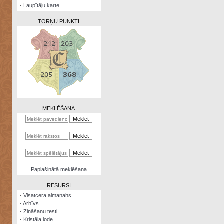
·
Laupītāju karte
TORŅU PUNKTI
Zināšanu
testi
Kristāla
lode
MEKLĒŠANA
Rūnu
komplekts
Galeonu
kalkulators
Nomētātās
Paplašinātā meklēšana
kārtis
RESURSI
·
Visatcera almanahs
·
Arhīvs
·
Zināšanu testi
·
Kristāla lode