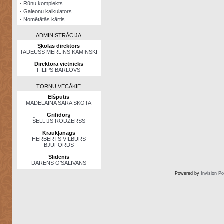
·
Rūnu komplekts
·
Galeonu kalkulators
·
Nomētātās kārtis
ADMINISTRĀCIJA
Skolas direktors
TADEUŠS MERLINS KAMINSKI
Direktora vietnieks
FILIPS BĀRLOVS
TORŅU VECĀKIE
Elšpūtis
MADELAINA SĀRA SKOTA
Grifidors
ŠELLIJS RODŽERSS
Kraukļanags
HERBERTS VILBURS
BJŪFORDS
Slīdenis
DARENS O’SALIVANS
Powered by
Invision P