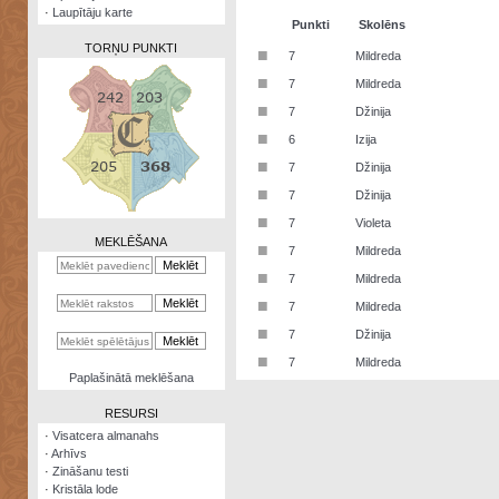
·
Laupītāju karte
Punkti
Skolēns
TORŅU PUNKTI
■
7
Mildreda
■
7
Mildreda
■
7
Džinija
■
6
Izija
Zināšanu
■
7
Džinija
testi
■
7
Džinija
Kristāla
■
7
Violeta
lode
MEKLĒŠANA
■
7
Mildreda
Rūnu
■
7
Mildreda
komplekts
■
7
Mildreda
Galeonu
■
7
Džinija
kalkulators
■
7
Mildreda
Nomētātās
Paplašinātā meklēšana
kārtis
RESURSI
·
Visatcera almanahs
·
Arhīvs
·
Zināšanu testi
·
Kristāla lode