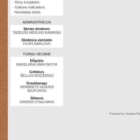
·
Rūnu komplekts
·
Galeonu kalkulators
·
Nomētātās kārtis
ADMINISTRĀCIJA
Skolas direktors
TADEUŠS MERLINS KAMINSKI
Direktora vietnieks
FILIPS BĀRLOVS
TORŅU VECĀKIE
Elšpūtis
MADELAINA SĀRA SKOTA
Grifidors
ŠELLIJS RODŽERSS
Kraukļanags
HERBERTS VILBURS
BJŪFORDS
Slīdenis
DARENS O’SALIVANS
Powered by
Invision P