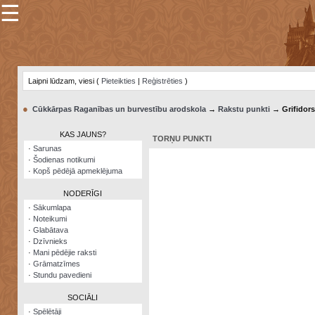
☰
×
Sarunu
pavediens
Laipni lūdzam, viesi (
Pieteikties
|
Reģistrēties
)
Manas
piezīmes
●
Cūkkārpas Raganības un burvestību arodskola
→
Rakstu punkti
→ Grifidors
Grāmatzīmes
KAS JAUNS?
TORŅU PUNKTI
Šodienas
·
Sarunas
notikumi
·
Šodienas notikumi
·
Kopš pēdējā apmeklējuma
Laupītāju
karte
NODERĪGI
·
Sākumlapa
·
Noteikumi
Visatcera
·
Glabātava
almanahs
·
Dzīvnieks
·
Mani pēdējie raksti
Arhīvs
·
Grāmatzīmes
·
Stundu pavedieni
SOCIĀLI
·
Spēlētāji