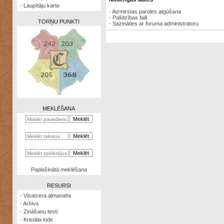
·
Laupītāju karte
·
Aizmirstas paroles atgūšana
·
Palīdzības faili
TORŅU PUNKTI
·
Sazināties ar foruma administratoru
Zināšanu
testi
Kristāla
lode
MEKLĒŠANA
Rūnu
komplekts
Galeonu
kalkulators
Nomētātās
Paplašinātā meklēšana
kārtis
RESURSI
·
Visatcera almanahs
·
Arhīvs
·
Zināšanu testi
·
Kristāla lode