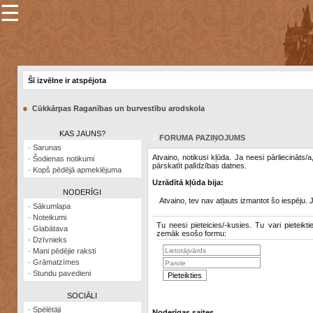
☰
×
Sarunu
pavediens
Šī izvēlne ir atspējota
Manas
piezīmes
●
Cūkkārpas Raganības un burvestību arodskola
Grāmatzīmes
KAS JAUNS?
FORUMA PAZIŅOJUMS
Šodienas
·
Sarunas
notikumi
Atvaino, notikusi kļūda. Ja neesi pārliecināts/
·
Šodienas notikumi
pārskatīt palīdzības datnes.
·
Kopš pēdējā apmeklējuma
Laupītāju
Uzrādītā kļūda bija:
karte
NODERĪGI
Atvaino, tev nav atļauts izmantot šo iespēju. 
·
Sākumlapa
·
Noteikumi
Visatcera
Tu neesi pieteicies/-kusies. Tu vari pieteikti
·
Glabātava
almanahs
zemāk esošo formu:
·
Dzīvnieks
·
Mani pēdējie raksti
Arhīvs
·
Grāmatzīmes
·
Stundu pavedieni
SOCIĀLI
·
Spēlētāji
Noderīgas saites