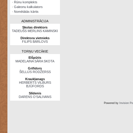
·
Rūnu komplekts
·
Galeonu kalkulators
·
Nomētātās kārtis
ADMINISTRĀCIJA
Skolas direktors
TADEUŠS MERLINS KAMINSKI
Direktora vietnieks
FILIPS BĀRLOVS
TORŅU VECĀKIE
Elšpūtis
MADELAINA SĀRA SKOTA
Grifidors
ŠELLIJS RODŽERSS
Kraukļanags
HERBERTS VILBURS
BJŪFORDS
Slīdenis
DARENS O’SALIVANS
Powered by
Invision P