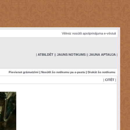
Vēlreiz nosūtīt apstiprinājuma e-vēstuli
|
ATBILDĒT
|
|
JAUNS NOTIKUMS
|
|
JAUNA APTAUJA
|
Pievienot grāmatzīmi
|
Nosūtīt šo notikumu pa e-pastu
|
Drukāt šo notikumu
|
CITĒT
|