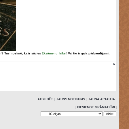
em? Tas nozīmē, ka ir sācies
Eksāmenu laiks
! Vai tie ir gala pārbaudījumi,
^
»
|
ATBILDĒT
|
|
JAUNS NOTIKUMS
|
|
JAUNA APTAUJA
|
| PIEVIENOT GRĀMATZĪMI |