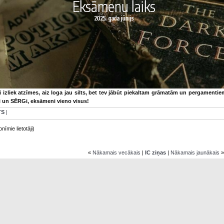
i izliek atzīmes, aiz loga jau silts, bet tev jābūt piekaltam grāmatām un pergamenti
i un SĒRGi, eksāmeni vieno visus!
TS
|
nīmie lietotāji)
«
Nākamais vecākais
|
IC ziņas
|
Nākamais jaunākais