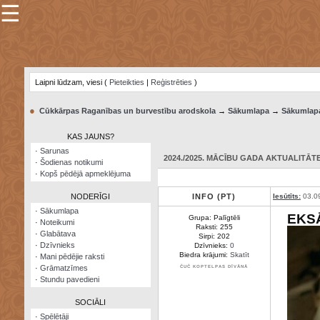
☰
×
Sarunu
pavediens
Laipni lūdzam, viesi (
Pieteikties
|
Reģistrēties
)
Manas
piezīmes
●
Cūkkārpas Raganības un burvestību arodskola
→
Sākumlapa
→
Sākumlap
Grāmatzīmes
KAS JAUNS?
Šodienas
·
Sarunas
notikumi
2024./2025. MĀCĪBU GADA AKTUALITĀTE:
·
Šodienas notikumi
·
Kopš pēdējā apmeklējuma
Laupītāju
karte
NODERĪGI
INFO (PT)
Iesūtīts:
03.0
·
Sākumlapa
EKS
Grupa: Palīgtēli
·
Noteikumi
Visatcera
Raksti: 255
·
Glabātava
almanahs
Sirpi: 202
·
Dzīvnieks
Dzīvnieks:
0
Biedra krājumi:
Skatīt
·
Mani pēdējie raksti
Arhīvs
·
Grāmatzīmes
ČUČ KOPTELPAS DĪVĀNĀ
·
Stundu pavedieni
SOCIĀLI
·
Spēlētāji