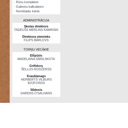
·
Rūnu komplekts
·
Galeonu kalkulators
·
Nomētātās kārtis
ADMINISTRĀCIJA
Skolas direktors
TADEUŠS MERLINS KAMINSKI
Direktora vietnieks
FILIPS BĀRLOVS
TORŅU VECĀKIE
Elšpūtis
MADELAINA SĀRA SKOTA
Grifidors
ŠELLIJS RODŽERSS
Kraukļanags
HERBERTS VILBURS
BJŪFORDS
Slīdenis
DARENS O’SALIVANS