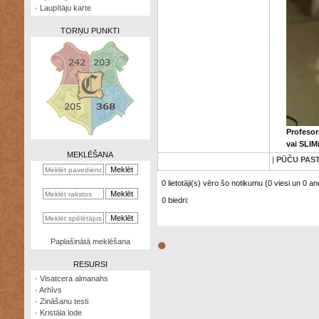
·
Laupītāju karte
TORŅU PUNKTI
Zināšanu
testi
Profesor
Kristāla
vai SLIM
lode
MEKLĒŠANA
|
PŪČU PAS
Rūnu
komplekts
0 lietotāji(s) vēro šo notikumu (0 viesi un 0 ano
0 biedri:
Galeonu
kalkulators
Nomētātās
●
Paplašinātā meklēšana
kārtis
RESURSI
·
Visatcera almanahs
·
Arhīvs
·
Zināšanu testi
·
Kristāla lode