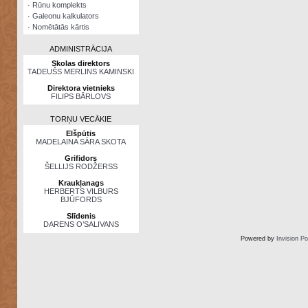
·
Rūnu komplekts
·
Galeonu kalkulators
·
Nomētātās kārtis
ADMINISTRĀCIJA
Skolas direktors
TADEUŠS MERLINS KAMINSKI
Direktora vietnieks
FILIPS BĀRLOVS
TORŅU VECĀKIE
Elšpūtis
MADELAINA SĀRA SKOTA
Grifidors
ŠELLIJS RODŽERSS
Kraukļanags
HERBERTS VILBURS
BJŪFORDS
Slīdenis
DARENS O’SALIVANS
Powered by
Invision P