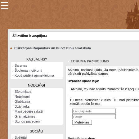
☰
×
Sarunu
pavediens
Šī izvēlne ir atspējota
Manas
piezīmes
●
Cūkkārpas Raganības un burvestību arodskola
Grāmatzīmes
KAS JAUNS?
FORUMA PAZIŅOJUMS
Šodienas
·
Sarunas
notikumi
Atvaino, notikusi kļūda. Ja neesi pārliecināts/
·
Šodienas notikumi
pārskatīt palīdzības datnes.
·
Kopš pēdējā apmeklējuma
Laupītāju
Uzrādītā kļūda bija:
karte
NODERĪGI
Atvaino, tev nav atļauts izmantot šo iespēju. 
·
Sākumlapa
·
Noteikumi
Visatcera
Tu neesi pieteicies/-kusies. Tu vari pieteikti
·
Glabātava
almanahs
zemāk esošo formu:
·
Dzīvnieks
·
Mani pēdējie raksti
Arhīvs
·
Grāmatzīmes
·
Stundu pavedieni
SOCIĀLI
·
Spēlētāji
Noderīgas saites