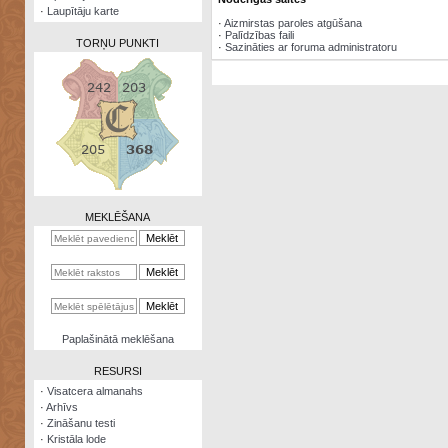
·
Laupītāju karte
·
Aizmirstas paroles atgūšana
·
Palīdzības faili
TORŅU PUNKTI
·
Sazināties ar foruma administratoru
Zināšanu
testi
Kristāla
lode
MEKLĒŠANA
Rūnu
komplekts
Galeonu
kalkulators
Nomētātās
Paplašinātā meklēšana
kārtis
RESURSI
·
Visatcera almanahs
·
Arhīvs
·
Zināšanu testi
·
Kristāla lode