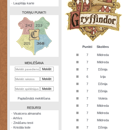
·
Laupītāju karte
TORŅU PUNKTI
Zināšanu
testi
Punkti
Skolēns
■
7
Mildreda
Kristāla
lode
■
7
Mildreda
MEKLĒŠANA
■
7
Džinija
Rūnu
komplekts
■
6
Izija
■
Galeonu
7
Džinija
kalkulators
■
7
Džinija
Nomētātās
■
Paplašinātā meklēšana
7
Violeta
kārtis
■
7
Mildreda
RESURSI
■
7
Mildreda
·
Visatcera almanahs
·
Arhīvs
■
7
Mildreda
·
Zināšanu testi
■
·
Kristāla lode
7
Džinija