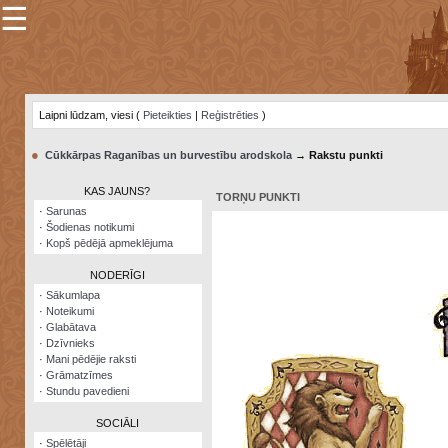
☰
×
Sarunu
pavediens
Laipni lūdzam, viesi (
Pieteikties
|
Reģistrēties
)
Manas
piezīmes
●
Cūkkārpas Raganības un burvestību arodskola
→ Rakstu punkti
Grāmatzīmes
KAS JAUNS?
TORŅU PUNKTI
Šodienas
·
Sarunas
notikumi
·
Šodienas notikumi
·
Kopš pēdējā apmeklējuma
Laupītāju
karte
NODERĪGI
·
Sākumlapa
·
Noteikumi
Visatcera
·
Glabātava
almanahs
·
Dzīvnieks
·
Mani pēdējie raksti
Arhīvs
·
Grāmatzīmes
·
Stundu pavedieni
SOCIĀLI
·
Spēlētāji