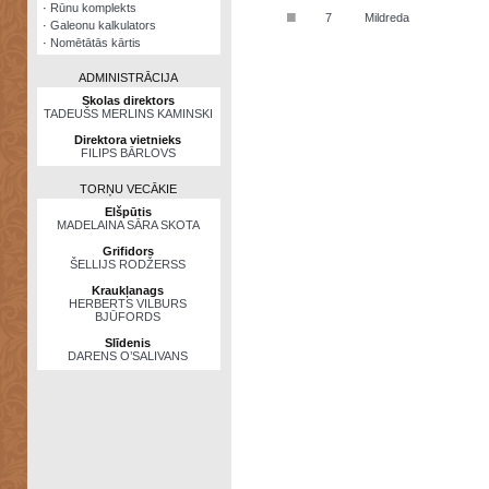
·
Rūnu komplekts
■
7
Mildreda
·
Galeonu kalkulators
·
Nomētātās kārtis
ADMINISTRĀCIJA
Skolas direktors
TADEUŠS MERLINS KAMINSKI
Direktora vietnieks
FILIPS BĀRLOVS
TORŅU VECĀKIE
Elšpūtis
MADELAINA SĀRA SKOTA
Grifidors
ŠELLIJS RODŽERSS
Kraukļanags
HERBERTS VILBURS
BJŪFORDS
Slīdenis
DARENS O’SALIVANS