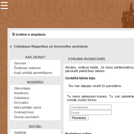
☰
×
Sarunu
pavediens
Šī izvēlne ir atspējota
Manas
piezīmes
●
Cūkkārpas Raganības un burvestību arodskola
Grāmatzīmes
KAS JAUNS?
FORUMA PAZIŅOJUMS
Šodienas
·
Sarunas
notikumi
Atvaino, notikusi kļūda. Ja neesi pārliecināts/
·
Šodienas notikumi
pārskatīt palīdzības datnes.
·
Kopš pēdējā apmeklējuma
Laupītāju
Uzrādītā kļūda bija:
karte
NODERĪGI
Tev nav atļaujas skatīt šo pavedienu
·
Sākumlapa
·
Noteikumi
Visatcera
Tu neesi pieteicies/-kusies. Tu vari pieteikti
·
Glabātava
almanahs
zemāk esošo formu:
·
Dzīvnieks
·
Mani pēdējie raksti
Arhīvs
·
Grāmatzīmes
·
Stundu pavedieni
SOCIĀLI
·
Spēlētāji
Noderīgas saites