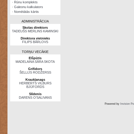
·
Rūnu komplekts
·
Galeonu kalkulators
·
Nomētātās kārtis
ADMINISTRĀCIJA
Skolas direktors
TADEUŠS MERLINS KAMINSKI
Direktora vietnieks
FILIPS BĀRLOVS
TORŅU VECĀKIE
Elšpūtis
MADELAINA SĀRA SKOTA
Grifidors
ŠELLIJS RODŽERSS
Kraukļanags
HERBERTS VILBURS
BJŪFORDS
Slīdenis
DARENS O’SALIVANS
Powered by
Invision P