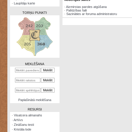
·
Laupītāju karte
·
Aizmirstas paroles atgūšana
·
Palīdzības faili
TORŅU PUNKTI
·
Sazināties ar foruma administratoru
Zināšanu
testi
Kristāla
lode
MEKLĒŠANA
Rūnu
komplekts
Galeonu
kalkulators
Nomētātās
Paplašinātā meklēšana
kārtis
RESURSI
·
Visatcera almanahs
·
Arhīvs
·
Zināšanu testi
·
Kristāla lode