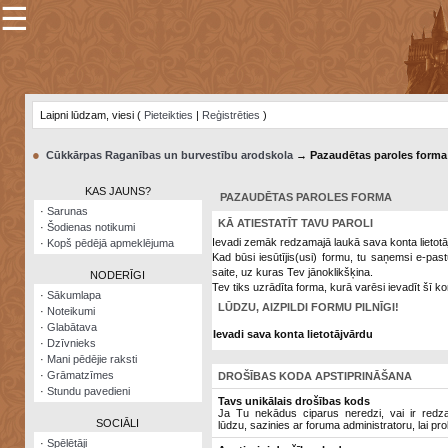
☰
×
Sarunu
pavediens
Laipni lūdzam, viesi (
Pieteikties
|
Reģistrēties
)
Manas
piezīmes
●
Cūkkārpas Raganības un burvestību arodskola
→ Pazaudētas paroles forma
Grāmatzīmes
KAS JAUNS?
PAZAUDĒTAS PAROLES FORMA
Šodienas
·
Sarunas
notikumi
KĀ ATIESTATĪT TAVU PAROLI
·
Šodienas notikumi
Ievadi zemāk redzamajā laukā sava konta lietotā
·
Kopš pēdējā apmeklējuma
Laupītāju
Kad būsi iesūtījis(usi) formu, tu saņemsi e-pas
karte
saite, uz kuras Tev jānoklikšķina.
NODERĪGI
Tev tiks uzrādīta forma, kurā varēsi ievadīt šī ko
·
Sākumlapa
LŪDZU, AIZPILDI FORMU PILNĪGI!
·
Noteikumi
Visatcera
·
Glabātava
almanahs
Ievadi sava konta lietotājvārdu
·
Dzīvnieks
·
Mani pēdējie raksti
Arhīvs
·
Grāmatzīmes
DROŠĪBAS KODA APSTIPRINĀŠANA
·
Stundu pavedieni
Tavs unikālais drošības kods
Ja Tu nekādus ciparus neredzi, vai ir redzami
SOCIĀLI
lūdzu, sazinies ar foruma administratoru, lai pro
·
Spēlētāji