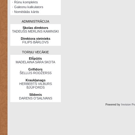
·
Rūnu komplekts
·
Galeonu kalkulators
·
Nomētātās kārtis
ADMINISTRĀCIJA
Skolas direktors
TADEUŠS MERLINS KAMINSKI
Direktora vietnieks
FILIPS BĀRLOVS
TORŅU VECĀKIE
Elšpūtis
MADELAINA SĀRA SKOTA
Grifidors
ŠELLIJS RODŽERSS
Kraukļanags
HERBERTS VILBURS
BJŪFORDS
Slīdenis
DARENS O’SALIVANS
Powered by
Invision P