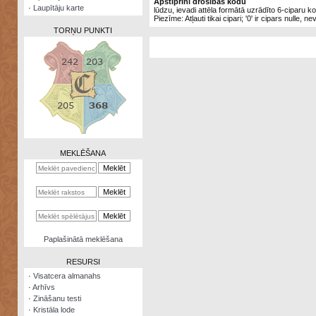
Apstiprini drošības kodu
·
Laupītāju karte
lūdzu, ievadi attēla formātā uzrādīto 6-ciparu k
Piezīme: Atļauti tikai cipari; '0' ir cipars nulle, ne
TORŅU PUNKTI
Zināšanu
testi
Kristāla
lode
MEKLĒŠANA
Rūnu
komplekts
Galeonu
kalkulators
Nomētātās
Paplašinātā meklēšana
kārtis
RESURSI
·
Visatcera almanahs
·
Arhīvs
·
Zināšanu testi
·
Kristāla lode