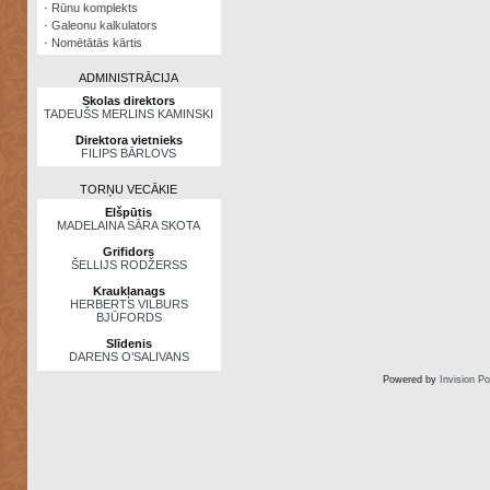
·
Rūnu komplekts
·
Galeonu kalkulators
·
Nomētātās kārtis
ADMINISTRĀCIJA
Skolas direktors
TADEUŠS MERLINS KAMINSKI
Direktora vietnieks
FILIPS BĀRLOVS
TORŅU VECĀKIE
Elšpūtis
MADELAINA SĀRA SKOTA
Grifidors
ŠELLIJS RODŽERSS
Kraukļanags
HERBERTS VILBURS
BJŪFORDS
Slīdenis
DARENS O’SALIVANS
Powered by
Invision P