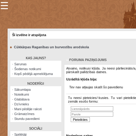
☰
×
Sarunu
pavediens
Šī izvēlne ir atspējota
Manas
piezīmes
●
Cūkkārpas Raganības un burvestību arodskola
Grāmatzīmes
KAS JAUNS?
FORUMA PAZIŅOJUMS
Šodienas
·
Sarunas
notikumi
Atvaino, notikusi kļūda. Ja neesi pārliecināts/
·
Šodienas notikumi
pārskatīt palīdzības datnes.
·
Kopš pēdējā apmeklējuma
Laupītāju
Uzrādītā kļūda bija:
karte
NODERĪGI
Tev nav atļaujas skatīt šo pavedienu
·
Sākumlapa
·
Noteikumi
Visatcera
Tu neesi pieteicies/-kusies. Tu vari pieteikti
·
Glabātava
almanahs
zemāk esošo formu:
·
Dzīvnieks
·
Mani pēdējie raksti
Arhīvs
·
Grāmatzīmes
·
Stundu pavedieni
SOCIĀLI
·
Spēlētāji
Noderīgas saites