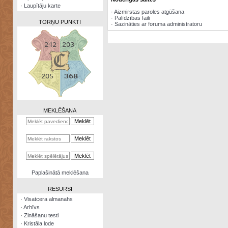
·
Laupītāju karte
·
Aizmirstas paroles atgūšana
·
Palīdzības faili
TORŅU PUNKTI
·
Sazināties ar foruma administratoru
Zināšanu
testi
Kristāla
lode
MEKLĒŠANA
Rūnu
komplekts
Galeonu
kalkulators
Nomētātās
Paplašinātā meklēšana
kārtis
RESURSI
·
Visatcera almanahs
·
Arhīvs
·
Zināšanu testi
·
Kristāla lode