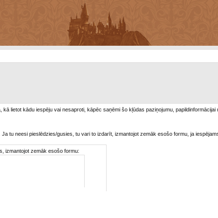
/a, kā lietot kādu iespēju vai nesaproti, kāpēc saņēmi šo kļūdas paziņojumu, papildinformācijai
. Ja tu neesi pieslēdzies/gusies, tu vari to izdarīt, izmantojot zemāk esošo formu, ja iespējam
ties, izmantojot zemāk esošo formu: