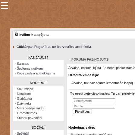
☰
×
Sarunu
pavediens
Šī izvēlne ir atspējota
Manas
piezīmes
●
Cūkkārpas Raganības un burvestību arodskola
Grāmatzīmes
KAS JAUNS?
FORUMA PAZIŅOJUMS
Šodienas
·
Sarunas
notikumi
Atvaino, notikusi kļūda. Ja neesi pārliecināts
·
Šodienas notikumi
·
Kopš pēdējā apmeklējuma
Uzrādītā kļūda bija:
Laupītāju
karte
NODERĪGI
Atvaino, tev nav atļauts izmantot šo iespēju
·
Sākumlapa
Tu neesi pieteicies/-kusies. Tu vari pieteik
·
Noteikumi
Visatcera
·
Glabātava
almanahs
·
Dzīvnieks
·
Mani pēdējie raksti
Arhīvs
·
Grāmatzīmes
·
Stundu pavedieni
SOCIĀLI
Noderīgas saites
·
Spēlētāji
·
Aizmirstas paroles atgūšana