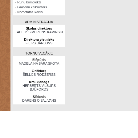
·
Rūnu komplekts
·
Galeonu kalkulators
·
Nomētātās kārtis
ADMINISTRĀCIJA
Skolas direktors
TADEUŠS MERLINS KAMINSKI
Direktora vietnieks
FILIPS BĀRLOVS
TORŅU VECĀKIE
Elšpūtis
MADELAINA SĀRA SKOTA
Grifidors
ŠELLIJS RODŽERSS
Kraukļanags
HERBERTS VILBURS
BJŪFORDS
Slīdenis
DARENS O’SALIVANS