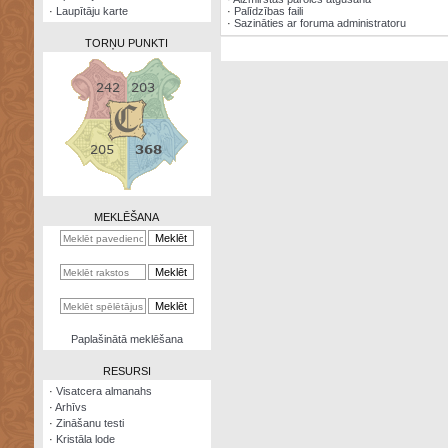
·
Laupītāju karte
·
Palīdzības faili
·
Sazināties ar foruma administratoru
TORŅU PUNKTI
Zināšanu
testi
Kristāla
lode
MEKLĒŠANA
Rūnu
komplekts
Galeonu
kalkulators
Nomētātās
Paplašinātā meklēšana
kārtis
RESURSI
·
Visatcera almanahs
·
Arhīvs
·
Zināšanu testi
·
Kristāla lode