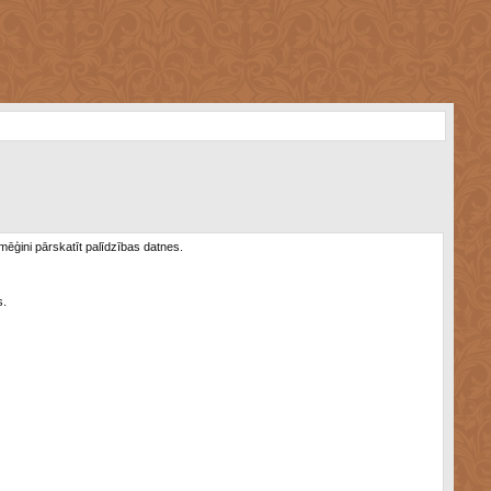
 mēģini pārskatīt palīdzības datnes.
s.