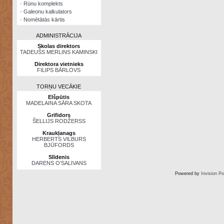
·
Rūnu komplekts
·
Galeonu kalkulators
·
Nomētātās kārtis
ADMINISTRĀCIJA
Skolas direktors
TADEUŠS MERLINS KAMINSKI
Direktora vietnieks
FILIPS BĀRLOVS
TORŅU VECĀKIE
Elšpūtis
MADELAINA SĀRA SKOTA
Grifidors
ŠELLIJS RODŽERSS
Kraukļanags
HERBERTS VILBURS
BJŪFORDS
Slīdenis
DARENS O’SALIVANS
Powered by
Invision P