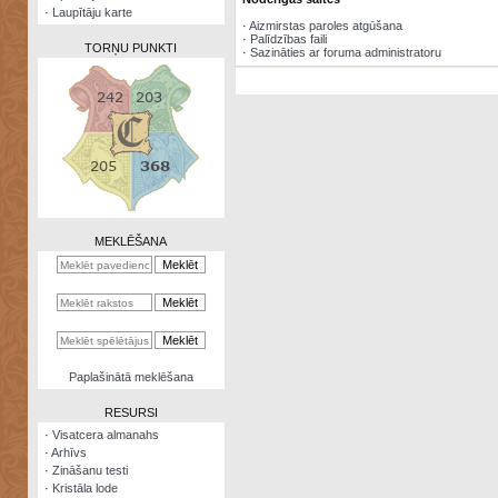
·
Laupītāju karte
·
Aizmirstas paroles atgūšana
·
Palīdzības faili
TORŅU PUNKTI
·
Sazināties ar foruma administratoru
Zināšanu
testi
Kristāla
lode
MEKLĒŠANA
Rūnu
komplekts
Galeonu
kalkulators
Nomētātās
Paplašinātā meklēšana
kārtis
RESURSI
·
Visatcera almanahs
·
Arhīvs
·
Zināšanu testi
·
Kristāla lode