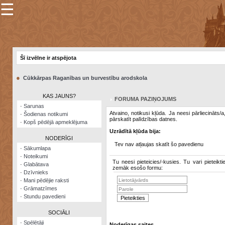
☰
×
Sarunu
pavediens
Šī izvēlne ir atspējota
Manas
piezīmes
●
Cūkkārpas Raganības un burvestību arodskola
Grāmatzīmes
KAS JAUNS?
FORUMA PAZIŅOJUMS
Šodienas
·
Sarunas
notikumi
Atvaino, notikusi kļūda. Ja neesi pārliecināts/
·
Šodienas notikumi
pārskatīt palīdzības datnes.
·
Kopš pēdējā apmeklējuma
Laupītāju
Uzrādītā kļūda bija:
karte
NODERĪGI
Tev nav atļaujas skatīt šo pavedienu
·
Sākumlapa
·
Noteikumi
Visatcera
Tu neesi pieteicies/-kusies. Tu vari pieteikti
·
Glabātava
almanahs
zemāk esošo formu:
·
Dzīvnieks
·
Mani pēdējie raksti
Arhīvs
·
Grāmatzīmes
·
Stundu pavedieni
SOCIĀLI
·
Spēlētāji
Noderīgas saites