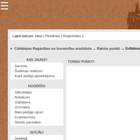
☰
×
Sarunu
pavediens
Laipni lūdzam, viesi (
Pieteikties
|
Reģistrēties
)
Manas
piezīmes
●
Cūkkārpas Raganības un burvestību arodskola
→
Rakstu punkti
→ Grifidors
Grāmatzīmes
KAS JAUNS?
TORŅU PUNKTI
Šodienas
·
Sarunas
notikumi
·
Šodienas notikumi
·
Kopš pēdējā apmeklējuma
Laupītāju
karte
NODERĪGI
·
Sākumlapa
·
Noteikumi
Visatcera
·
Glabātava
almanahs
·
Dzīvnieks
·
Mani pēdējie raksti
Arhīvs
·
Grāmatzīmes
·
Stundu pavedieni
SOCIĀLI
·
Spēlētāji