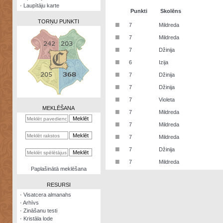
·
Laupītāju karte
Punkti
Skolēns
TORŅU PUNKTI
■
7
Mildreda
■
7
Mildreda
■
7
Džinija
■
6
Izija
Zināšanu
■
7
Džinija
testi
■
7
Džinija
Kristāla
■
7
Violeta
lode
MEKLĒŠANA
■
7
Mildreda
Rūnu
■
7
Mildreda
komplekts
■
7
Mildreda
Galeonu
■
7
Džinija
kalkulators
■
7
Mildreda
Nomētātās
Paplašinātā meklēšana
kārtis
RESURSI
·
Visatcera almanahs
·
Arhīvs
·
Zināšanu testi
·
Kristāla lode