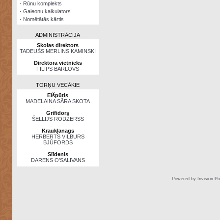
·
Rūnu komplekts
·
Galeonu kalkulators
·
Nomētātās kārtis
ADMINISTRĀCIJA
Skolas direktors
TADEUŠS MERLINS KAMINSKI
Direktora vietnieks
FILIPS BĀRLOVS
TORŅU VECĀKIE
Elšpūtis
MADELAINA SĀRA SKOTA
Grifidors
ŠELLIJS RODŽERSS
Kraukļanags
HERBERTS VILBURS
BJŪFORDS
Slīdenis
DARENS O’SALIVANS
Powered by
Invision P