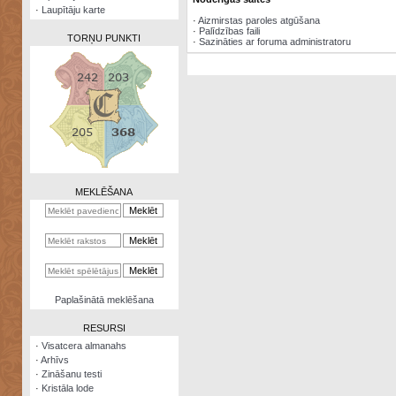
·
Laupītāju karte
·
Aizmirstas paroles atgūšana
·
Palīdzības faili
TORŅU PUNKTI
·
Sazināties ar foruma administratoru
Zināšanu
testi
Kristāla
lode
MEKLĒŠANA
Rūnu
komplekts
Galeonu
kalkulators
Nomētātās
Paplašinātā meklēšana
kārtis
RESURSI
·
Visatcera almanahs
·
Arhīvs
·
Zināšanu testi
·
Kristāla lode