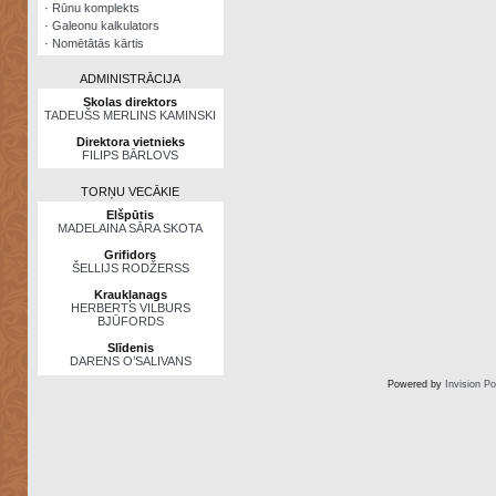
·
Rūnu komplekts
·
Galeonu kalkulators
·
Nomētātās kārtis
ADMINISTRĀCIJA
Skolas direktors
TADEUŠS MERLINS KAMINSKI
Direktora vietnieks
FILIPS BĀRLOVS
TORŅU VECĀKIE
Elšpūtis
MADELAINA SĀRA SKOTA
Grifidors
ŠELLIJS RODŽERSS
Kraukļanags
HERBERTS VILBURS
BJŪFORDS
Slīdenis
DARENS O’SALIVANS
Powered by
Invision P