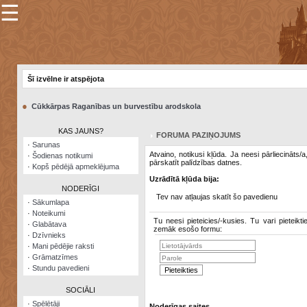
☰
×
Sarunu
pavediens
Šī izvēlne ir atspējota
Manas
piezīmes
●
Cūkkārpas Raganības un burvestību arodskola
Grāmatzīmes
KAS JAUNS?
FORUMA PAZIŅOJUMS
Šodienas
·
Sarunas
notikumi
Atvaino, notikusi kļūda. Ja neesi pārliecināts/
·
Šodienas notikumi
pārskatīt palīdzības datnes.
·
Kopš pēdējā apmeklējuma
Laupītāju
Uzrādītā kļūda bija:
karte
NODERĪGI
Tev nav atļaujas skatīt šo pavedienu
·
Sākumlapa
·
Noteikumi
Visatcera
Tu neesi pieteicies/-kusies. Tu vari pieteikti
·
Glabātava
almanahs
zemāk esošo formu:
·
Dzīvnieks
·
Mani pēdējie raksti
Arhīvs
·
Grāmatzīmes
·
Stundu pavedieni
SOCIĀLI
·
Spēlētāji
Noderīgas saites