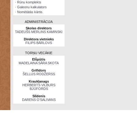
·
Rūnu komplekts
·
Galeonu kalkulators
·
Nomētātās kārtis
ADMINISTRĀCIJA
Skolas direktors
TADEUŠS MERLINS KAMINSKI
Direktora vietnieks
FILIPS BĀRLOVS
TORŅU VECĀKIE
Elšpūtis
MADELAINA SĀRA SKOTA
Grifidors
ŠELLIJS RODŽERSS
Kraukļanags
HERBERTS VILBURS
BJŪFORDS
Slīdenis
DARENS O’SALIVANS