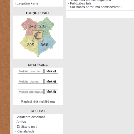
·
Laupītāju karte
·
Palīdzības faili
·
Sazināties ar foruma administratoru
TORŅU PUNKTI
Zināšanu
testi
Kristāla
lode
MEKLĒŠANA
Rūnu
komplekts
Galeonu
kalkulators
Nomētātās
Paplašinātā meklēšana
kārtis
RESURSI
·
Visatcera almanahs
·
Arhīvs
·
Zināšanu testi
·
Kristāla lode