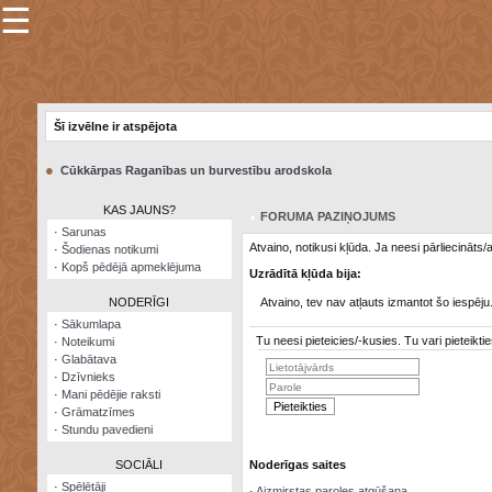
☰
×
Sarunu
pavediens
Šī izvēlne ir atspējota
Manas
piezīmes
●
Cūkkārpas Raganības un burvestību arodskola
Grāmatzīmes
KAS JAUNS?
FORUMA PAZIŅOJUMS
Šodienas
·
Sarunas
notikumi
Atvaino, notikusi kļūda. Ja neesi pārliecināts
·
Šodienas notikumi
·
Kopš pēdējā apmeklējuma
Uzrādītā kļūda bija:
Laupītāju
karte
NODERĪGI
Atvaino, tev nav atļauts izmantot šo iespēju
·
Sākumlapa
Tu neesi pieteicies/-kusies. Tu vari pieteik
·
Noteikumi
Visatcera
·
Glabātava
almanahs
·
Dzīvnieks
·
Mani pēdējie raksti
Arhīvs
·
Grāmatzīmes
·
Stundu pavedieni
SOCIĀLI
Noderīgas saites
·
Spēlētāji
·
Aizmirstas paroles atgūšana