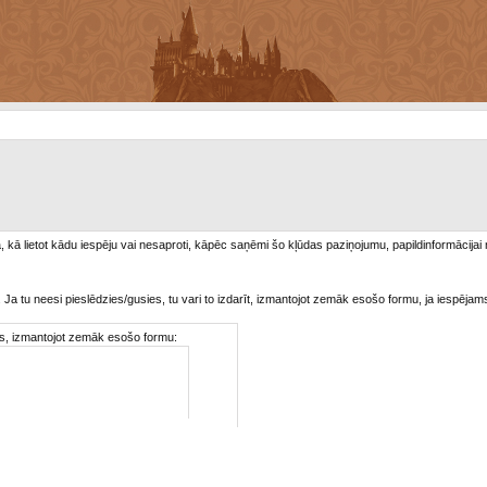
/a, kā lietot kādu iespēju vai nesaproti, kāpēc saņēmi šo kļūdas paziņojumu, papildinformācijai
. Ja tu neesi pieslēdzies/gusies, tu vari to izdarīt, izmantojot zemāk esošo formu, ja iespējam
ties, izmantojot zemāk esošo formu: