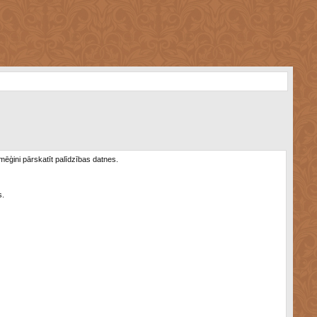
 mēģini pārskatīt palīdzības datnes.
s.