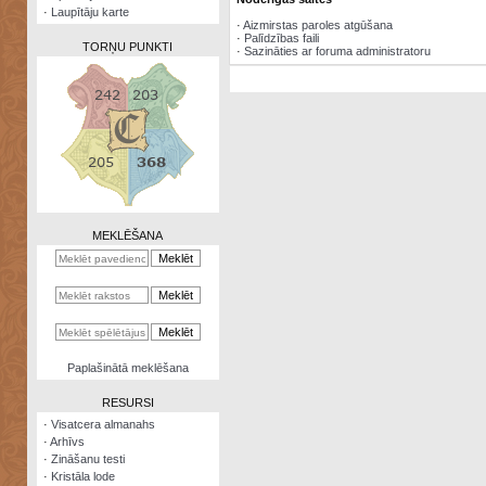
·
Laupītāju karte
·
Aizmirstas paroles atgūšana
·
Palīdzības faili
TORŅU PUNKTI
·
Sazināties ar foruma administratoru
Zināšanu
testi
Kristāla
lode
MEKLĒŠANA
Rūnu
komplekts
Galeonu
kalkulators
Nomētātās
Paplašinātā meklēšana
kārtis
RESURSI
·
Visatcera almanahs
·
Arhīvs
·
Zināšanu testi
·
Kristāla lode