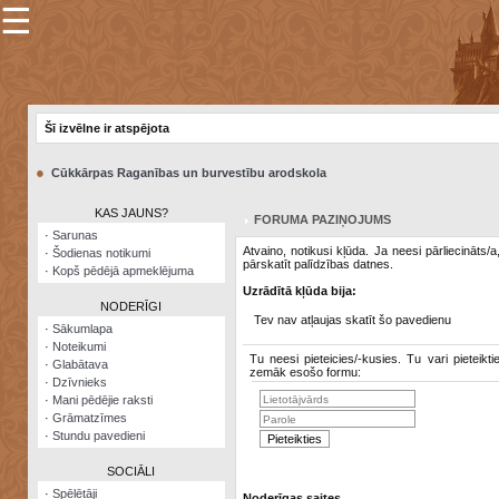
☰
×
Sarunu
pavediens
Šī izvēlne ir atspējota
Manas
piezīmes
●
Cūkkārpas Raganības un burvestību arodskola
Grāmatzīmes
KAS JAUNS?
FORUMA PAZIŅOJUMS
Šodienas
·
Sarunas
notikumi
Atvaino, notikusi kļūda. Ja neesi pārliecināts/
·
Šodienas notikumi
pārskatīt palīdzības datnes.
·
Kopš pēdējā apmeklējuma
Laupītāju
Uzrādītā kļūda bija:
karte
NODERĪGI
Tev nav atļaujas skatīt šo pavedienu
·
Sākumlapa
·
Noteikumi
Visatcera
Tu neesi pieteicies/-kusies. Tu vari pieteikti
·
Glabātava
almanahs
zemāk esošo formu:
·
Dzīvnieks
·
Mani pēdējie raksti
Arhīvs
·
Grāmatzīmes
·
Stundu pavedieni
SOCIĀLI
·
Spēlētāji
Noderīgas saites