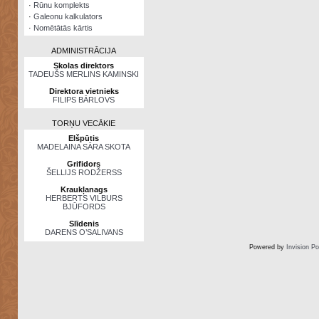
·
Rūnu komplekts
·
Galeonu kalkulators
·
Nomētātās kārtis
ADMINISTRĀCIJA
Skolas direktors
TADEUŠS MERLINS KAMINSKI
Direktora vietnieks
FILIPS BĀRLOVS
TORŅU VECĀKIE
Elšpūtis
MADELAINA SĀRA SKOTA
Grifidors
ŠELLIJS RODŽERSS
Kraukļanags
HERBERTS VILBURS
BJŪFORDS
Slīdenis
DARENS O’SALIVANS
Powered by
Invision P