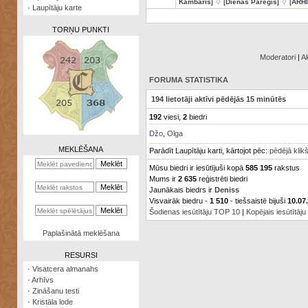
Kambaris
] ♢ [
Dienas Pareģis
] ♢ [
ARH
·
Laupītāju karte
TORŅU PUNKTI
Moderatori
|
Ak
FORUMA STATISTIKA
Zināšanu
194 lietotāji aktīvi pēdējās 15 minūtēs
testi
192
viesi,
2
biedri
Kristāla
Džo
,
Olga
lode
MEKLĒŠANA
Parādīt Laupītāju karti, kārtojot pēc:
pēdējā klik
Rūnu
Mūsu biedri ir iesūtījuši kopā
585 195
rakstus
komplekts
Mums ir
2 635
reģistrēti biedri
Jaunākais biedrs ir
Deniss
Galeonu
Visvairāk biedru -
1 510
- tiešsaistē bijuši
10.07
kalkulators
Šodienas iesūtītāju TOP 10
|
Kopējais iesūtītāj
Nomētātās
Paplašinātā meklēšana
kārtis
RESURSI
·
Visatcera almanahs
·
Arhīvs
·
Zināšanu testi
·
Kristāla lode