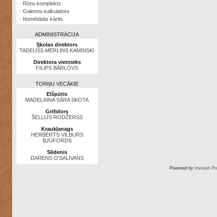
·
Rūnu komplekts
·
Galeonu kalkulators
·
Nomētātās kārtis
ADMINISTRĀCIJA
Skolas direktors
TADEUŠS MERLINS KAMINSKI
Direktora vietnieks
FILIPS BĀRLOVS
TORŅU VECĀKIE
Elšpūtis
MADELAINA SĀRA SKOTA
Grifidors
ŠELLIJS RODŽERSS
Kraukļanags
HERBERTS VILBURS
BJŪFORDS
Slīdenis
DARENS O’SALIVANS
Powered by
Invision P