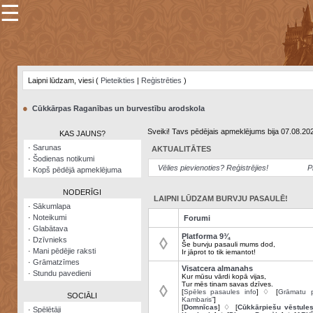
☰
×
Sarunu
pavediens
Laipni lūdzam, viesi (
Pieteikties
|
Reģistrēties
)
Manas
piezīmes
●
Cūkkārpas Raganības un burvestību arodskola
Grāmatzīmes
Sveiki! Tavs pēdējais apmeklējums bija 07.08.20
KAS JAUNS?
Šodienas
·
Sarunas
AKTUALITĀTES
notikumi
·
Šodienas notikumi
Vēlies pievienoties? Reģistrējies!
P
·
Kopš pēdējā apmeklējuma
Laupītāju
karte
NODERĪGI
LAIPNI LŪDZAM BURVJU PASAULĒ!
·
Sākumlapa
·
Noteikumi
Forumi
Visatcera
·
Glabātava
almanahs
Platforma 9¾
◊
·
Dzīvnieks
Še burvju pasauli mums dod,
·
Mani pēdējie raksti
Ir jāprot to tik iemantot!
Arhīvs
·
Grāmatzīmes
Visatcera almanahs
·
Stundu pavedieni
Kur mūsu vārdi kopā vijas,
Tur mēs tinam savas dzīves.
◊
[
Spēles pasaules info
] ♢ [
Grāmatu p
SOCIĀLI
Kambaris”
]
[
Domnīcas
] ♢ [
Cūkkārpiešu vēstule
·
Spēlētāji