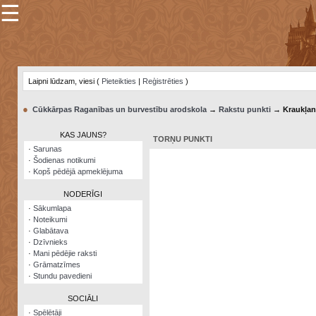
☰
×
Sarunu
pavediens
Laipni lūdzam, viesi (
Pieteikties
|
Reģistrēties
)
Manas
piezīmes
●
Cūkkārpas Raganības un burvestību arodskola
→
Rakstu punkti
→ Kraukļan
Grāmatzīmes
KAS JAUNS?
TORŅU PUNKTI
Šodienas
·
Sarunas
notikumi
·
Šodienas notikumi
·
Kopš pēdējā apmeklējuma
Laupītāju
karte
NODERĪGI
·
Sākumlapa
·
Noteikumi
Visatcera
·
Glabātava
almanahs
·
Dzīvnieks
·
Mani pēdējie raksti
Arhīvs
·
Grāmatzīmes
·
Stundu pavedieni
SOCIĀLI
·
Spēlētāji