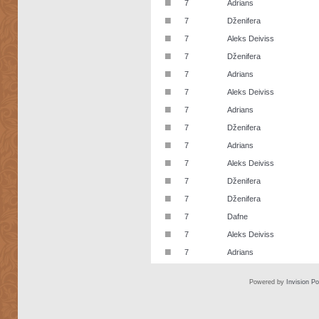
■
7
Adrians
■
7
Dženifera
■
7
Aleks Deiviss
■
7
Dženifera
■
7
Adrians
■
7
Aleks Deiviss
■
7
Adrians
■
7
Dženifera
■
7
Adrians
■
7
Aleks Deiviss
■
7
Dženifera
■
7
Dženifera
■
7
Dafne
■
7
Aleks Deiviss
■
7
Adrians
Powered by
Invision P