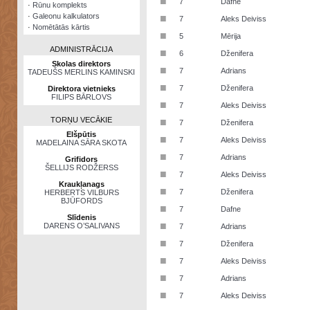
■
7
Dafne
·
Rūnu komplekts
·
Galeonu kalkulators
■
7
Aleks Deiviss
·
Nomētātās kārtis
■
5
Mērija
ADMINISTRĀCIJA
■
6
Dženifera
Skolas direktors
■
7
Adrians
TADEUŠS MERLINS KAMINSKI
■
7
Dženifera
Direktora vietnieks
FILIPS BĀRLOVS
■
7
Aleks Deiviss
TORŅU VECĀKIE
■
7
Dženifera
Elšpūtis
■
7
Aleks Deiviss
MADELAINA SĀRA SKOTA
■
7
Adrians
Grifidors
ŠELLIJS RODŽERSS
■
7
Aleks Deiviss
Kraukļanags
■
7
Dženifera
HERBERTS VILBURS
BJŪFORDS
■
7
Dafne
Slīdenis
■
DARENS O’SALIVANS
7
Adrians
■
7
Dženifera
■
7
Aleks Deiviss
■
7
Adrians
■
7
Aleks Deiviss