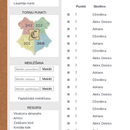
·
Laupītāju karte
Punkti
Skolēns
TORŅU PUNKTI
■
7
Dženifera
■
7
Aleks Deiviss
■
7
Adrians
■
7
Dženifera
Zināšanu
■
7
Adrians
testi
■
7
Dženifera
Kristāla
■
7
Aleks Deiviss
lode
MEKLĒŠANA
■
7
Aleks Deiviss
Rūnu
■
7
Adrians
komplekts
■
7
Dženifera
Galeonu
■
7
Adrians
kalkulators
■
7
Aleks Deiviss
Nomētātās
Paplašinātā meklēšana
■
kārtis
7
Dženifera
RESURSI
■
7
Dženifera
·
Visatcera almanahs
■
7
Adrians
·
Arhīvs
■
·
Zināšanu testi
7
Aleks Deiviss
·
Kristāla lode