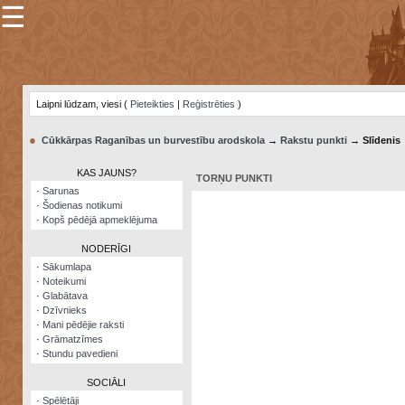
☰
×
Sarunu
pavediens
Laipni lūdzam, viesi (
Pieteikties
|
Reģistrēties
)
Manas
piezīmes
●
Cūkkārpas Raganības un burvestību arodskola
→
Rakstu punkti
→ Slīdenis
Grāmatzīmes
KAS JAUNS?
TORŅU PUNKTI
Šodienas
·
Sarunas
notikumi
·
Šodienas notikumi
·
Kopš pēdējā apmeklējuma
Laupītāju
karte
NODERĪGI
·
Sākumlapa
·
Noteikumi
Visatcera
·
Glabātava
almanahs
·
Dzīvnieks
·
Mani pēdējie raksti
Arhīvs
·
Grāmatzīmes
·
Stundu pavedieni
SOCIĀLI
·
Spēlētāji