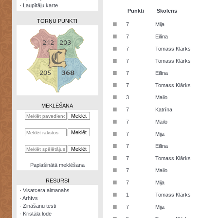
·
Laupītāju karte
Punkti
Skolēns
TORŅU PUNKTI
■
7
Mija
■
7
Eilīna
■
7
Tomass Klārks
■
7
Tomass Klārks
Zināšanu
■
7
Eilīna
testi
■
7
Tomass Klārks
Kristāla
■
3
Mailo
lode
MEKLĒŠANA
■
7
Katrīna
Rūnu
■
7
Mailo
komplekts
■
7
Mija
Galeonu
■
7
Eilīna
kalkulators
■
7
Tomass Klārks
Nomētātās
Paplašinātā meklēšana
■
kārtis
7
Mailo
RESURSI
■
7
Mija
·
Visatcera almanahs
■
1
Tomass Klārks
·
Arhīvs
■
·
Zināšanu testi
7
Mija
·
Kristāla lode