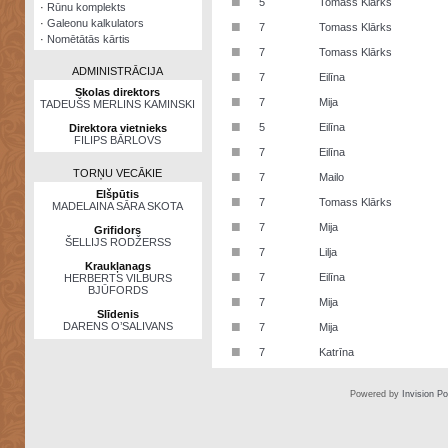
■
5
Tomass Klārks
·
Rūnu komplekts
·
Galeonu kalkulators
■
7
Tomass Klārks
·
Nomētātās kārtis
■
7
Tomass Klārks
ADMINISTRĀCIJA
■
7
Eilīna
Skolas direktors
■
7
Mija
TADEUŠS MERLINS KAMINSKI
■
5
Eilīna
Direktora vietnieks
FILIPS BĀRLOVS
■
7
Eilīna
TORŅU VECĀKIE
■
7
Mailo
Elšpūtis
■
7
Tomass Klārks
MADELAINA SĀRA SKOTA
■
7
Mija
Grifidors
ŠELLIJS RODŽERSS
■
7
Lilja
Kraukļanags
■
7
Eilīna
HERBERTS VILBURS
BJŪFORDS
■
7
Mija
Slīdenis
■
DARENS O’SALIVANS
7
Mija
■
7
Katrīna
Powered by
Invision P