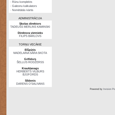
·
Rūnu komplekts
·
Galeonu kalkulators
·
Nomētātās kārtis
ADMINISTRĀCIJA
Skolas direktors
TADEUŠS MERLINS KAMINSKI
Direktora vietnieks
FILIPS BĀRLOVS
TORŅU VECĀKIE
Elšpūtis
MADELAINA SĀRA SKOTA
Grifidors
ŠELLIJS RODŽERSS
Kraukļanags
HERBERTS VILBURS
BJŪFORDS
Slīdenis
DARENS O’SALIVANS
Powered by
Invision P