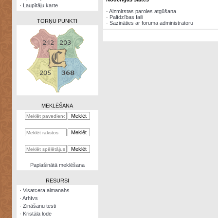
·
Laupītāju karte
·
Aizmirstas paroles atgūšana
·
Palīdzības faili
TORŅU PUNKTI
·
Sazināties ar foruma administratoru
Zināšanu
testi
Kristāla
lode
MEKLĒŠANA
Rūnu
komplekts
Galeonu
kalkulators
Nomētātās
Paplašinātā meklēšana
kārtis
RESURSI
·
Visatcera almanahs
·
Arhīvs
·
Zināšanu testi
·
Kristāla lode