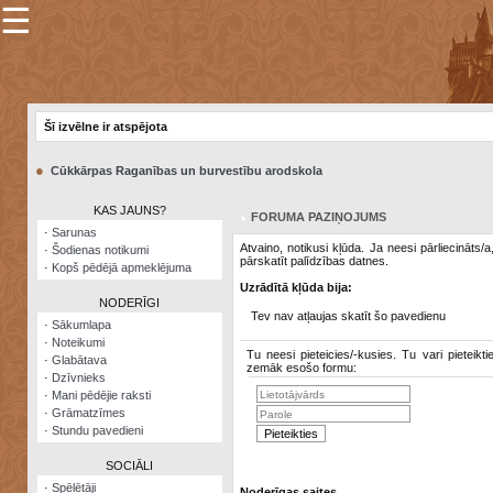
☰
×
Sarunu
pavediens
Šī izvēlne ir atspējota
Manas
piezīmes
●
Cūkkārpas Raganības un burvestību arodskola
Grāmatzīmes
KAS JAUNS?
FORUMA PAZIŅOJUMS
Šodienas
·
Sarunas
notikumi
Atvaino, notikusi kļūda. Ja neesi pārliecināts/
·
Šodienas notikumi
pārskatīt palīdzības datnes.
·
Kopš pēdējā apmeklējuma
Laupītāju
Uzrādītā kļūda bija:
karte
NODERĪGI
Tev nav atļaujas skatīt šo pavedienu
·
Sākumlapa
·
Noteikumi
Visatcera
Tu neesi pieteicies/-kusies. Tu vari pieteikti
·
Glabātava
almanahs
zemāk esošo formu:
·
Dzīvnieks
·
Mani pēdējie raksti
Arhīvs
·
Grāmatzīmes
·
Stundu pavedieni
SOCIĀLI
·
Spēlētāji
Noderīgas saites