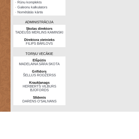
·
Rūnu komplekts
·
Galeonu kalkulators
·
Nomētātās kārtis
ADMINISTRĀCIJA
Skolas direktors
TADEUŠS MERLINS KAMINSKI
Direktora vietnieks
FILIPS BĀRLOVS
TORŅU VECĀKIE
Elšpūtis
MADELAINA SĀRA SKOTA
Grifidors
ŠELLIJS RODŽERSS
Kraukļanags
HERBERTS VILBURS
BJŪFORDS
Slīdenis
DARENS O’SALIVANS