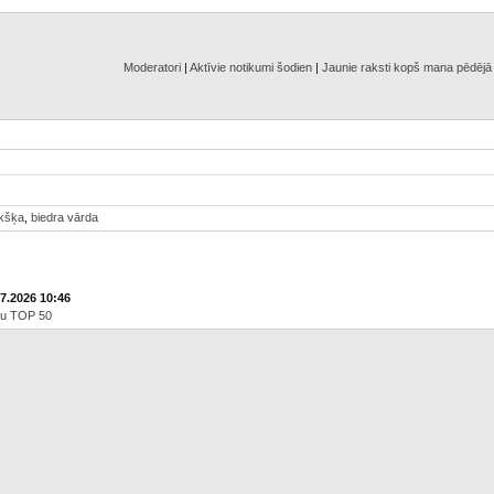
Moderatori
|
Aktīvie notikumi šodien
|
Jaunie raksti kopš mana pēdēj
ikšķa
,
biedra vārda
07.2026 10:46
āju TOP 50