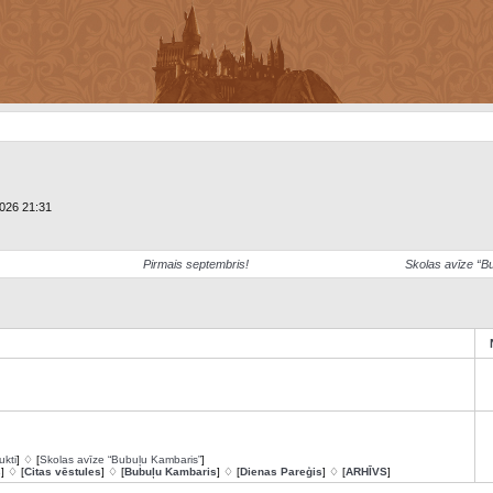
2026 21:31
Pirmais septembris!
Skolas avīze “B
ukti
] ♢ [
Skolas avīze “Bubuļu Kambaris”
]
s
] ♢ [
Citas vēstules
] ♢ [
Bubuļu Kambaris
] ♢ [
Dienas Pareģis
] ♢ [
ARHĪVS
]