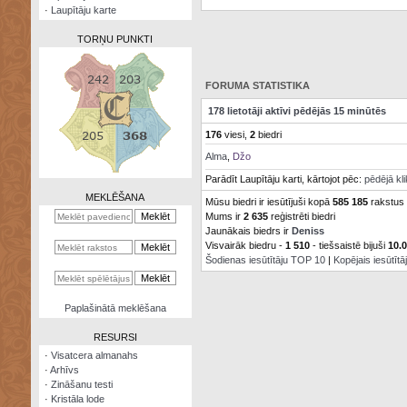
·
Laupītāju karte
TORŅU PUNKTI
FORUMA STATISTIKA
178 lietotāji aktīvi pēdējās 15 minūtēs
Zināšanu
176
viesi,
2
biedri
testi
Alma
,
Džo
Kristāla
Parādīt Laupītāju karti, kārtojot pēc:
pēdējā kl
lode
MEKLĒŠANA
Mūsu biedri ir iesūtījuši kopā
585 185
rakstus
Mums ir
2 635
reģistrēti biedri
Rūnu
komplekts
Jaunākais biedrs ir
Deniss
Visvairāk biedru -
1 510
- tiešsaistē bijuši
10.
Šodienas iesūtītāju TOP 10
|
Kopējais iesūtīt
Galeonu
kalkulators
Nomētātās
Paplašinātā meklēšana
kārtis
RESURSI
·
Visatcera almanahs
·
Arhīvs
·
Zināšanu testi
·
Kristāla lode