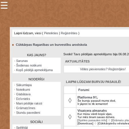
☰
×
Sarunu
pavediens
Laipni lūdzam, viesi (
Pieteikties
|
Reģistrēties
)
Manas
piezīmes
●
Cūkkārpas Raganības un burvestību arodskola
Grāmatzīmes
Sveiki! Tavs pēdējais apmeklējums bija 06.08.
KAS JAUNS?
Šodienas
·
Sarunas
AKTUALITĀTES
notikumi
·
Šodienas notikumi
Vēlies pievienoties? Reģistrējies!
·
Kopš pēdējā apmeklējuma
Laupītāju
karte
NODERĪGI
LAIPNI LŪDZAM BURVJU PASAULĒ!
·
Sākumlapa
·
Noteikumi
Forumi
Visatcera
·
Glabātava
almanahs
Platforma 9¾
◊
·
Dzīvnieks
Še burvju pasauli mums dod,
·
Mani pēdējie raksti
Ir jāprot to tik iemantot!
Arhīvs
·
Grāmatzīmes
Visatcera almanahs
·
Stundu pavedieni
Kur mūsu vārdi kopā vijas,
◊
Tur mēs tinam savas dzīves.
[
Spēles pasaules info
] ♢ [
Grāmatu pla
SOCIĀLI
[
Domnīcas
] ♢ [
Cūkkārpiešu vēstule
·
Spēlētāji