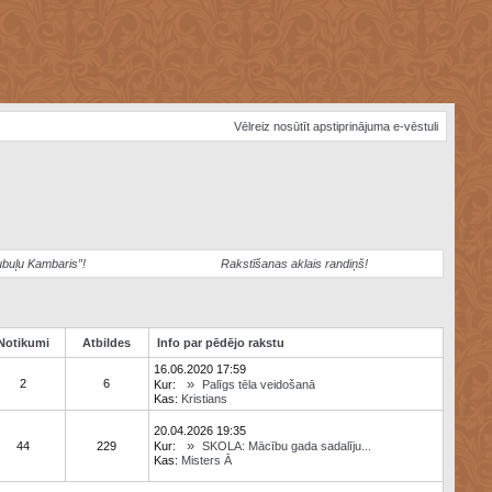
Vēlreiz nosūtīt apstiprinājuma e-vēstuli
ubuļu Kambaris”!
Rakstīšanas aklais randiņš!
Notikumi
Atbildes
Info par pēdējo rakstu
16.06.2020 17:59
»
2
6
Kur:
Palīgs tēla veidošanā
Kas:
Kristians
20.04.2026 19:35
»
44
229
Kur:
SKOLA: Mācību gada sadalīju...
Kas:
Misters Ā