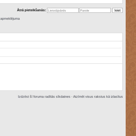
Ātrā pieteikšanās:
ā apmeklējuma
Izdzēst šī foruma radītās sīkdatnes
·
Atzīmēt visus rakstus kā izlasītus