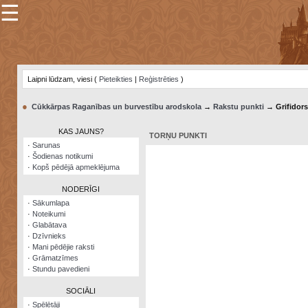
☰
×
Sarunu
pavediens
Laipni lūdzam, viesi (
Pieteikties
|
Reģistrēties
)
Manas
piezīmes
●
Cūkkārpas Raganības un burvestību arodskola
→
Rakstu punkti
→ Grifidors
Grāmatzīmes
KAS JAUNS?
TORŅU PUNKTI
Šodienas
·
Sarunas
notikumi
·
Šodienas notikumi
·
Kopš pēdējā apmeklējuma
Laupītāju
karte
NODERĪGI
·
Sākumlapa
·
Noteikumi
Visatcera
·
Glabātava
almanahs
·
Dzīvnieks
·
Mani pēdējie raksti
Arhīvs
·
Grāmatzīmes
·
Stundu pavedieni
SOCIĀLI
·
Spēlētāji