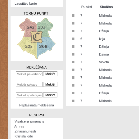
·
Laupītāju karte
Punkti
Skolēns
TORŅU PUNKTI
■
7
Mildreda
■
7
Mildreda
■
7
Džinija
■
6
Izija
Zināšanu
■
7
Džinija
testi
■
7
Džinija
Kristāla
■
7
Violeta
lode
MEKLĒŠANA
■
7
Mildreda
Rūnu
■
7
Mildreda
komplekts
■
7
Mildreda
Galeonu
■
7
Džinija
kalkulators
■
7
Mildreda
Nomētātās
Paplašinātā meklēšana
kārtis
RESURSI
·
Visatcera almanahs
·
Arhīvs
·
Zināšanu testi
·
Kristāla lode