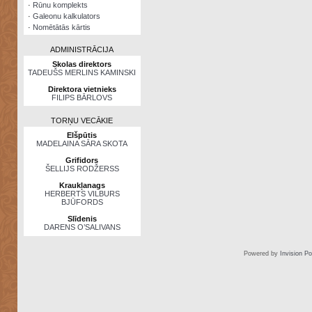
·
Rūnu komplekts
·
Galeonu kalkulators
·
Nomētātās kārtis
ADMINISTRĀCIJA
Skolas direktors
TADEUŠS MERLINS KAMINSKI
Direktora vietnieks
FILIPS BĀRLOVS
TORŅU VECĀKIE
Elšpūtis
MADELAINA SĀRA SKOTA
Grifidors
ŠELLIJS RODŽERSS
Kraukļanags
HERBERTS VILBURS
BJŪFORDS
Slīdenis
DARENS O’SALIVANS
Powered by
Invision P