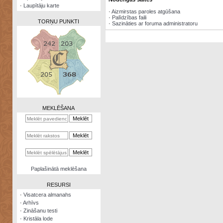
·
Laupītāju karte
·
Aizmirstas paroles atgūšana
·
Palīdzības faili
TORŅU PUNKTI
·
Sazināties ar foruma administratoru
Zināšanu
testi
Kristāla
lode
MEKLĒŠANA
Rūnu
komplekts
Galeonu
kalkulators
Nomētātās
Paplašinātā meklēšana
kārtis
RESURSI
·
Visatcera almanahs
·
Arhīvs
·
Zināšanu testi
·
Kristāla lode