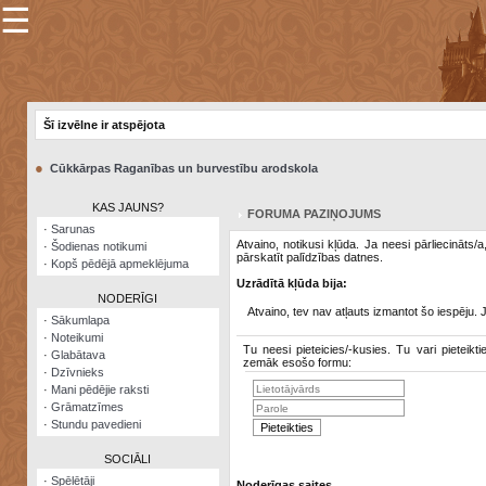
☰
×
Sarunu
pavediens
Šī izvēlne ir atspējota
Manas
piezīmes
●
Cūkkārpas Raganības un burvestību arodskola
Grāmatzīmes
KAS JAUNS?
FORUMA PAZIŅOJUMS
Šodienas
·
Sarunas
notikumi
Atvaino, notikusi kļūda. Ja neesi pārliecināts/
·
Šodienas notikumi
pārskatīt palīdzības datnes.
·
Kopš pēdējā apmeklējuma
Laupītāju
Uzrādītā kļūda bija:
karte
NODERĪGI
Atvaino, tev nav atļauts izmantot šo iespēju. 
·
Sākumlapa
·
Noteikumi
Visatcera
Tu neesi pieteicies/-kusies. Tu vari pieteikti
·
Glabātava
almanahs
zemāk esošo formu:
·
Dzīvnieks
·
Mani pēdējie raksti
Arhīvs
·
Grāmatzīmes
·
Stundu pavedieni
SOCIĀLI
·
Spēlētāji
Noderīgas saites