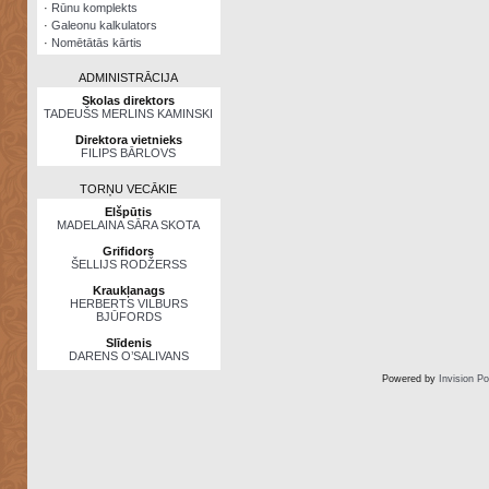
·
Rūnu komplekts
·
Galeonu kalkulators
·
Nomētātās kārtis
ADMINISTRĀCIJA
Skolas direktors
TADEUŠS MERLINS KAMINSKI
Direktora vietnieks
FILIPS BĀRLOVS
TORŅU VECĀKIE
Elšpūtis
MADELAINA SĀRA SKOTA
Grifidors
ŠELLIJS RODŽERSS
Kraukļanags
HERBERTS VILBURS
BJŪFORDS
Slīdenis
DARENS O’SALIVANS
Powered by
Invision P