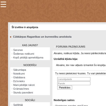
☰
×
Sarunu
pavediens
Šī izvēlne ir atspējota
Manas
piezīmes
●
Cūkkārpas Raganības un burvestību arodskola
Grāmatzīmes
KAS JAUNS?
FORUMA PAZIŅOJUMS
Šodienas
·
Sarunas
notikumi
Atvaino, notikusi kļūda. Ja neesi pārliecināts
·
Šodienas notikumi
·
Kopš pēdējā apmeklējuma
Uzrādītā kļūda bija:
Laupītāju
karte
NODERĪGI
Atvaino, tev nav atļauts izmantot šo iespēju
·
Sākumlapa
Tu neesi pieteicies/-kusies. Tu vari pieteik
·
Noteikumi
Visatcera
·
Glabātava
almanahs
·
Dzīvnieks
·
Mani pēdējie raksti
Arhīvs
·
Grāmatzīmes
·
Stundu pavedieni
SOCIĀLI
Noderīgas saites
·
Spēlētāji
·
Aizmirstas paroles atgūšana