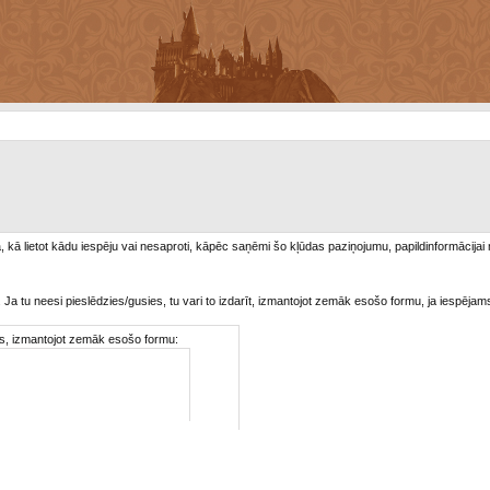
/a, kā lietot kādu iespēju vai nesaproti, kāpēc saņēmi šo kļūdas paziņojumu, papildinformācijai
. Ja tu neesi pieslēdzies/gusies, tu vari to izdarīt, izmantojot zemāk esošo formu, ja iespējam
ties, izmantojot zemāk esošo formu: