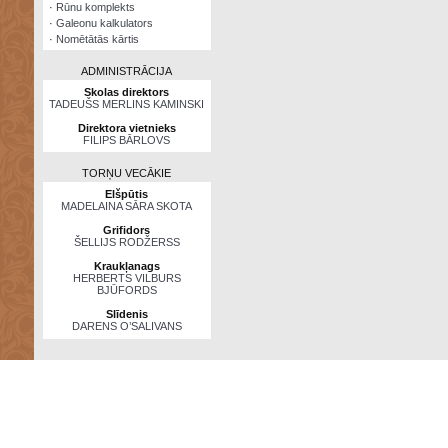
·
Rūnu komplekts
·
Galeonu kalkulators
·
Nomētātās kārtis
ADMINISTRĀCIJA
Skolas direktors
TADEUŠS MERLINS KAMINSKI
Direktora vietnieks
FILIPS BĀRLOVS
TORŅU VECĀKIE
Elšpūtis
MADELAINA SĀRA SKOTA
Grifidors
ŠELLIJS RODŽERSS
Kraukļanags
HERBERTS VILBURS
BJŪFORDS
Slīdenis
DARENS O’SALIVANS