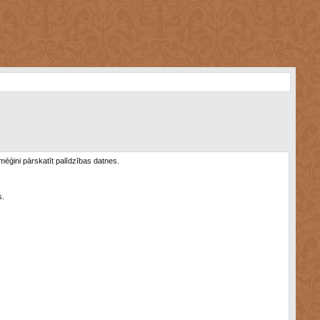
 mēģini pārskatīt palīdzības datnes.
s.