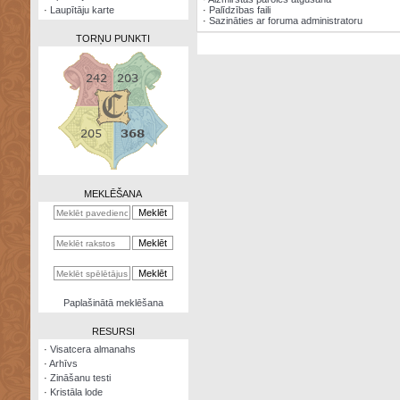
·
Laupītāju karte
·
Palīdzības faili
·
Sazināties ar foruma administratoru
TORŅU PUNKTI
Zināšanu
testi
Kristāla
lode
MEKLĒŠANA
Rūnu
komplekts
Galeonu
kalkulators
Nomētātās
Paplašinātā meklēšana
kārtis
RESURSI
·
Visatcera almanahs
·
Arhīvs
·
Zināšanu testi
·
Kristāla lode