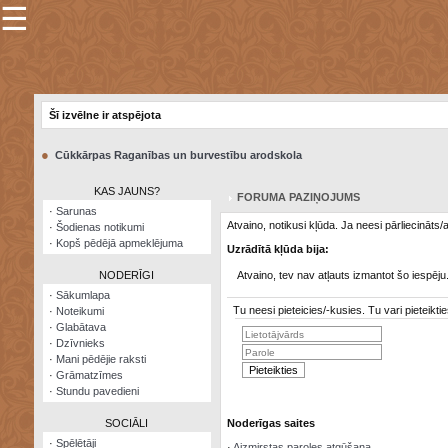
☰
×
Sarunu
pavediens
Šī izvēlne ir atspējota
Manas
piezīmes
●
Cūkkārpas Raganības un burvestību arodskola
Grāmatzīmes
KAS JAUNS?
FORUMA PAZIŅOJUMS
Šodienas
·
Sarunas
notikumi
Atvaino, notikusi kļūda. Ja neesi pārliecināts
·
Šodienas notikumi
·
Kopš pēdējā apmeklējuma
Uzrādītā kļūda bija:
Laupītāju
karte
NODERĪGI
Atvaino, tev nav atļauts izmantot šo iespēju
·
Sākumlapa
Tu neesi pieteicies/-kusies. Tu vari pieteik
·
Noteikumi
Visatcera
·
Glabātava
almanahs
·
Dzīvnieks
·
Mani pēdējie raksti
Arhīvs
·
Grāmatzīmes
·
Stundu pavedieni
SOCIĀLI
Noderīgas saites
·
Spēlētāji
·
Aizmirstas paroles atgūšana