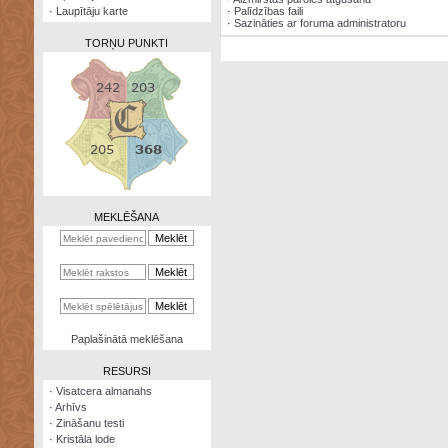
·
Laupītāju karte
·
Palīdzības faili
·
Sazināties ar foruma administratoru
TORŅU PUNKTI
Zināšanu
testi
Kristāla
lode
MEKLĒŠANA
Rūnu
komplekts
Galeonu
kalkulators
Nomētātās
Paplašinātā meklēšana
kārtis
RESURSI
·
Visatcera almanahs
·
Arhīvs
·
Zināšanu testi
·
Kristāla lode