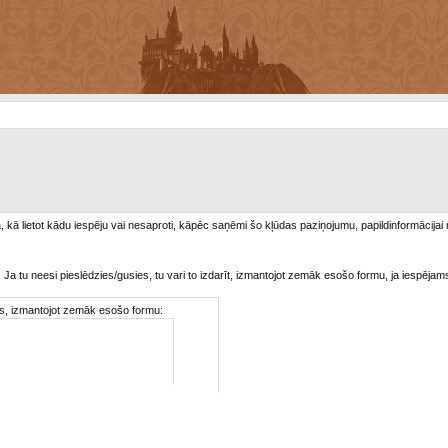
/a, kā lietot kādu iespēju vai nesaproti, kāpēc saņēmi šo kļūdas paziņojumu, papildinformācijai
. Ja tu neesi pieslēdzies/gusies, tu vari to izdarīt, izmantojot zemāk esošo formu, ja iespējam
ties, izmantojot zemāk esošo formu: