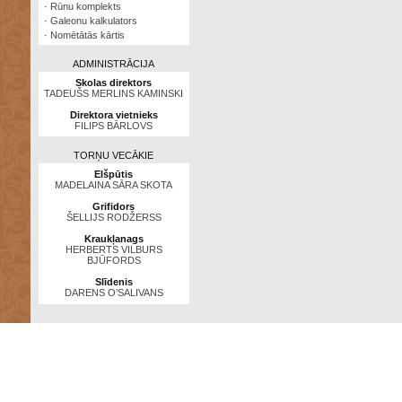
·
Rūnu komplekts
·
Galeonu kalkulators
·
Nomētātās kārtis
ADMINISTRĀCIJA
Skolas direktors
TADEUŠS MERLINS KAMINSKI
Direktora vietnieks
FILIPS BĀRLOVS
TORŅU VECĀKIE
Elšpūtis
MADELAINA SĀRA SKOTA
Grifidors
ŠELLIJS RODŽERSS
Kraukļanags
HERBERTS VILBURS
BJŪFORDS
Slīdenis
DARENS O’SALIVANS