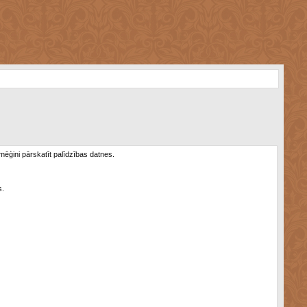
 mēģini pārskatīt palīdzības datnes.
s.