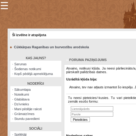
☰
×
Sarunu
pavediens
Šī izvēlne ir atspējota
Manas
piezīmes
●
Cūkkārpas Raganības un burvestību arodskola
Grāmatzīmes
KAS JAUNS?
FORUMA PAZIŅOJUMS
Šodienas
·
Sarunas
notikumi
Atvaino, notikusi kļūda. Ja neesi pārliecināts/
·
Šodienas notikumi
pārskatīt palīdzības datnes.
·
Kopš pēdējā apmeklējuma
Laupītāju
Uzrādītā kļūda bija:
karte
NODERĪGI
Atvaino, tev nav atļauts izmantot šo iespēju. 
·
Sākumlapa
·
Noteikumi
Visatcera
Tu neesi pieteicies/-kusies. Tu vari pieteikti
·
Glabātava
almanahs
zemāk esošo formu:
·
Dzīvnieks
·
Mani pēdējie raksti
Arhīvs
·
Grāmatzīmes
·
Stundu pavedieni
SOCIĀLI
·
Spēlētāji
Noderīgas saites