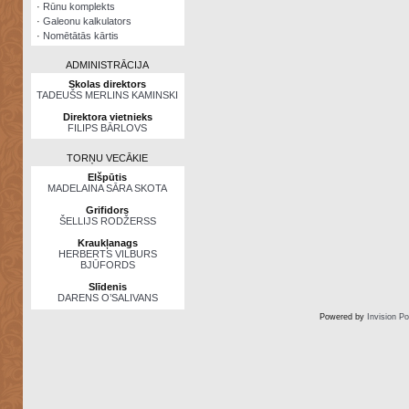
·
Rūnu komplekts
·
Galeonu kalkulators
·
Nomētātās kārtis
ADMINISTRĀCIJA
Skolas direktors
TADEUŠS MERLINS KAMINSKI
Direktora vietnieks
FILIPS BĀRLOVS
TORŅU VECĀKIE
Elšpūtis
MADELAINA SĀRA SKOTA
Grifidors
ŠELLIJS RODŽERSS
Kraukļanags
HERBERTS VILBURS
BJŪFORDS
Slīdenis
DARENS O’SALIVANS
Powered by
Invision P