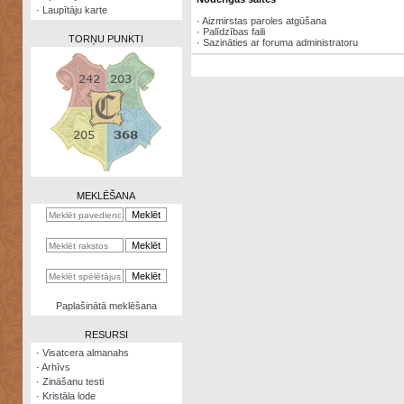
·
Laupītāju karte
·
Aizmirstas paroles atgūšana
·
Palīdzības faili
TORŅU PUNKTI
·
Sazināties ar foruma administratoru
Zināšanu
testi
Kristāla
lode
MEKLĒŠANA
Rūnu
komplekts
Galeonu
kalkulators
Nomētātās
Paplašinātā meklēšana
kārtis
RESURSI
·
Visatcera almanahs
·
Arhīvs
·
Zināšanu testi
·
Kristāla lode