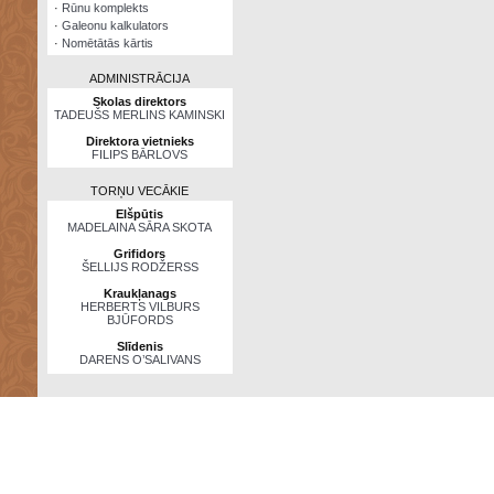
·
Rūnu komplekts
·
Galeonu kalkulators
·
Nomētātās kārtis
ADMINISTRĀCIJA
Skolas direktors
TADEUŠS MERLINS KAMINSKI
Direktora vietnieks
FILIPS BĀRLOVS
TORŅU VECĀKIE
Elšpūtis
MADELAINA SĀRA SKOTA
Grifidors
ŠELLIJS RODŽERSS
Kraukļanags
HERBERTS VILBURS
BJŪFORDS
Slīdenis
DARENS O’SALIVANS