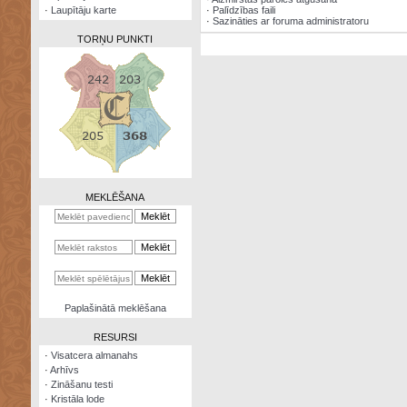
·
Laupītāju karte
·
Palīdzības faili
·
Sazināties ar foruma administratoru
TORŅU PUNKTI
Zināšanu
testi
Kristāla
lode
MEKLĒŠANA
Rūnu
komplekts
Galeonu
kalkulators
Nomētātās
Paplašinātā meklēšana
kārtis
RESURSI
·
Visatcera almanahs
·
Arhīvs
·
Zināšanu testi
·
Kristāla lode