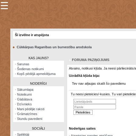
☰
×
Sarunu
pavediens
Šī izvēlne ir atspējota
Manas
piezīmes
●
Cūkkārpas Raganības un burvestību arodskola
Grāmatzīmes
KAS JAUNS?
FORUMA PAZIŅOJUMS
Šodienas
·
Sarunas
notikumi
Atvaino, notikusi kļūda. Ja neesi pārliecināts
·
Šodienas notikumi
·
Kopš pēdējā apmeklējuma
Uzrādītā kļūda bija:
Laupītāju
karte
NODERĪGI
Tev nav atļaujas skatīt šo pavedienu
·
Sākumlapa
Tu neesi pieteicies/-kusies. Tu vari pieteik
·
Noteikumi
Visatcera
·
Glabātava
almanahs
·
Dzīvnieks
·
Mani pēdējie raksti
Arhīvs
·
Grāmatzīmes
·
Stundu pavedieni
SOCIĀLI
Noderīgas saites
·
Spēlētāji
·
Aizmirstas paroles atgūšana