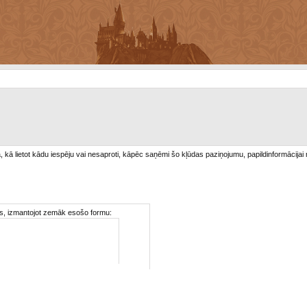
/a, kā lietot kādu iespēju vai nesaproti, kāpēc saņēmi šo kļūdas paziņojumu, papildinformācijai
ties, izmantojot zemāk esošo formu: