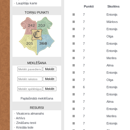
·
Laupītāju karte
Punkti
Skolēns
TORŅU PUNKTI
■
7
Entonijs
■
7
Mārlovs
■
7
Entonijs
■
7
Olga
Zināšanu
■
7
Entonijs
testi
■
7
Entonijs
Kristāla
■
7
Merlins
lode
MEKLĒŠANA
■
7
Alma
Rūnu
■
7
Entonijs
komplekts
■
7
Olga
Galeonu
■
6
Entonijs
kalkulators
■
7
Entonijs
Nomētātās
Paplašinātā meklēšana
■
kārtis
7
Alma
RESURSI
■
7
Entonijs
·
Visatcera almanahs
■
7
Merlins
·
Arhīvs
■
·
Zināšanu testi
7
Entonijs
·
Kristāla lode