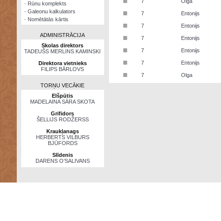
■
7
Olga
·
Rūnu komplekts
·
Galeonu kalkulators
■
7
Entonijs
·
Nomētātās kārtis
■
7
Entonijs
ADMINISTRĀCIJA
■
7
Entonijs
Skolas direktors
■
7
Entonijs
TADEUŠS MERLINS KAMINSKI
■
7
Entonijs
Direktora vietnieks
FILIPS BĀRLOVS
■
7
Olga
TORŅU VECĀKIE
Elšpūtis
MADELAINA SĀRA SKOTA
Grifidors
ŠELLIJS RODŽERSS
Kraukļanags
HERBERTS VILBURS
BJŪFORDS
Slīdenis
DARENS O’SALIVANS