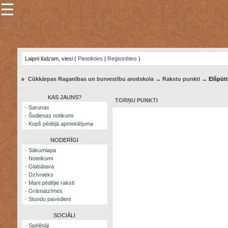
☰
×
Sarunu
pavediens
Laipni lūdzam, viesi (
Pieteikties
|
Reģistrēties
)
Manas
piezīmes
●
Cūkkārpas Raganības un burvestību arodskola
→
Rakstu punkti
→ Elšpūti
Grāmatzīmes
KAS JAUNS?
TORŅU PUNKTI
Šodienas
·
Sarunas
notikumi
·
Šodienas notikumi
·
Kopš pēdējā apmeklējuma
Laupītāju
karte
NODERĪGI
·
Sākumlapa
·
Noteikumi
Visatcera
·
Glabātava
almanahs
·
Dzīvnieks
·
Mani pēdējie raksti
Arhīvs
·
Grāmatzīmes
·
Stundu pavedieni
SOCIĀLI
·
Spēlētāji