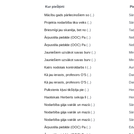
Kur piešķirti
Pi
Mācību gads pārliecinošiem so
(..)
Sā
Projekta nodarbība tika veiks
(..)
Sā
Briesmīgi jau skanēja, bet no
(..)
Ta
Ārpustēla piebilde (OOC) Pa
(..)
Neb
Ārpustēla piebilde (OOC) Pa
(..)
Neb
Jauniešiem uzsākot savas burv
(..)
Mir
Jauniešiem uzsākot savas burv
(..)
Mir
Katrs nodotais kontroldarbs t
(..)
Aur
Kā jau ierasts, profesors O’S
(..)
Da
Kā jau ierasts, profesors O’S
(..)
Da
Pulkstenis kļusi tikšķēja pie
(..)
Her
Haotiskais Herberts sekoja lī
(..)
Her
Nodarbība gāja vairāk un mazā
(..)
Sā
Nodarbība gāja vairāk un mazā
(..)
Sā
Nodarbība gāja vairāk un mazā
(..)
Sā
Ārpustēla piebilde (OOC) Pa
(..)
Edv