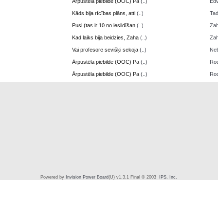
Ārpustēla piebilde (OOC) Pa
(..)
Edv
Kāds bija rīcības plāns, atti
(..)
Ta
Pusi (tas ir 10 no iesildīšan
(..)
Zah
Kad laiks bija beidzies, Zaha
(..)
Zah
Vai profesore sevišķi sekoja
(..)
Neb
Ārpustēla piebilde (OOC) Pa
(..)
Ro
Ārpustēla piebilde (OOC) Pa
(..)
Ro
Powered by
Invision Power Board
(U) v1.3.1 Final © 2003
IPS, Inc.