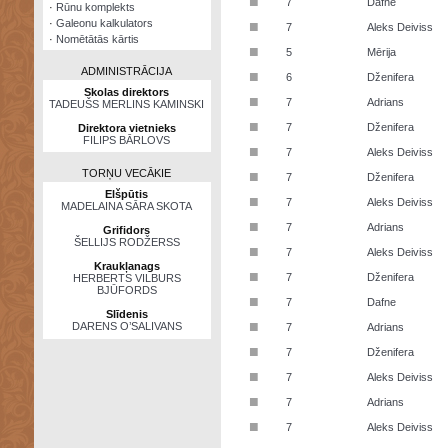
■
7
Dafne
·
Rūnu komplekts
·
Galeonu kalkulators
■
7
Aleks Deiviss
·
Nomētātās kārtis
■
5
Mērija
ADMINISTRĀCIJA
■
6
Dženifera
Skolas direktors
■
7
Adrians
TADEUŠS MERLINS KAMINSKI
■
7
Dženifera
Direktora vietnieks
FILIPS BĀRLOVS
■
7
Aleks Deiviss
TORŅU VECĀKIE
■
7
Dženifera
Elšpūtis
■
7
Aleks Deiviss
MADELAINA SĀRA SKOTA
■
7
Adrians
Grifidors
ŠELLIJS RODŽERSS
■
7
Aleks Deiviss
Kraukļanags
■
7
Dženifera
HERBERTS VILBURS
BJŪFORDS
■
7
Dafne
Slīdenis
■
DARENS O’SALIVANS
7
Adrians
■
7
Dženifera
■
7
Aleks Deiviss
■
7
Adrians
■
7
Aleks Deiviss