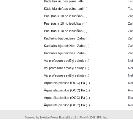
Kāds bija rīcības plāns, atti
(..)
Ta
Kāds bija rīcības plāns, atti
(..)
Ta
Pusi (tas ir 10 no iesildīšan
(..)
Zah
Pusi (tas ir 10 no iesildīšan
(..)
Zah
Pusi (tas ir 10 no iesildīšan
(..)
Zah
Kad laiks bija beidzies, Zaha
(..)
Zah
Kad laiks bija beidzies, Zaha
(..)
Zah
Kad laiks bija beidzies, Zaha
(..)
Zah
Vai profesore sevišķi sekoja
(..)
Neb
Vai profesore sevišķi sekoja
(..)
Neb
Vai profesore sevišķi sekoja
(..)
Neb
Ārpustēla piebilde (OOC) Pa
(..)
Ro
Ārpustēla piebilde (OOC) Pa
(..)
Ro
Ārpustēla piebilde (OOC) Pa
(..)
Ro
Ārpustēla piebilde (OOC) Pa
(..)
Ro
Powered by
Invision Power Board
(U) v1.3.1 Final © 2003
IPS, Inc.