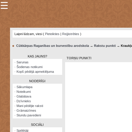
☰
×
Sarunu
pavediens
Laipni lūdzam, viesi (
Pieteikties
|
Reģistrēties
)
Manas
piezīmes
●
Cūkkārpas Raganības un burvestību arodskola
→
Rakstu punkti
→ Kraukļ
Grāmatzīmes
KAS JAUNS?
TORŅU PUNKTI
Šodienas
·
Sarunas
notikumi
·
Šodienas notikumi
·
Kopš pēdējā apmeklējuma
Laupītāju
karte
NODERĪGI
·
Sākumlapa
·
Noteikumi
Visatcera
·
Glabātava
almanahs
·
Dzīvnieks
·
Mani pēdējie raksti
Arhīvs
·
Grāmatzīmes
·
Stundu pavedieni
SOCIĀLI
·
Spēlētāji