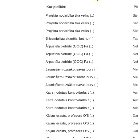
Kur piešķirti
Pi
Projekta nodarbība tika veiks
(..)
Sā
Projekta nodarbība tika veiks
(..)
Sā
Projekta nodarbība tika veiks
(..)
Sā
Briesmīgi jau skanēja, bet no
(..)
Ta
Ārpustēla piebilde (OOC) Pa
(..)
Neb
Ārpustēla piebilde (OOC) Pa
(..)
Neb
Ārpustēla piebilde (OOC) Pa
(..)
Neb
Jauniešiem uzsākot savas burv
(..)
Mir
Jauniešiem uzsākot savas burv
(..)
Mir
Jauniešiem uzsākot savas burv
(..)
Mir
Katrs nodotais kontroldarbs t
(..)
Aur
Katrs nodotais kontroldarbs t
(..)
Aur
Katrs nodotais kontroldarbs t
(..)
Aur
Kā jau ierasts, profesors O’S
(..)
Da
Kā jau ierasts, profesors O’S
(..)
Da
Kā jau ierasts, profesors O’S
(..)
Da