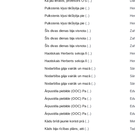
Kā jau ierasts, profesors O’S
(..)
Da
Pulkstenis kļusi tikšķēja pie
(..)
Her
Pulkstenis kļusi tikšķēja pie
(..)
Her
Pulkstenis kļusi tikšķēja pie
(..)
Her
Šīs divas dienas bija visnota
(..)
Zah
Šīs divas dienas bija visnota
(..)
Zah
Šīs divas dienas bija visnota
(..)
Zah
Haotiskais Herberts sekoja lī
(..)
Her
Haotiskais Herberts sekoja lī
(..)
Her
Nodarbība gāja vairāk un mazā
(..)
Sā
Nodarbība gāja vairāk un mazā
(..)
Sā
Nodarbība gāja vairāk un mazā
(..)
Sā
Ārpustēla piebilde (OOC) Pa
(..)
Edv
Ārpustēla piebilde (OOC) Pa
(..)
Edv
Ārpustēla piebilde (OOC) Pa
(..)
Edv
Ārpustēla piebilde (OOC) Pa
(..)
Edv
Kādu brīdi jaunie koristi prā
(..)
Me
Kāds bija rīcības plāns, atti
(..)
Ta