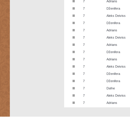
■
7
Adrians
■
7
Dženifera
■
7
Aleks Deiviss
■
7
Dženifera
■
7
Adrians
■
7
Aleks Deiviss
■
7
Adrians
■
7
Dženifera
■
7
Adrians
■
7
Aleks Deiviss
■
7
Dženifera
■
7
Dženifera
■
7
Dafne
■
7
Aleks Deiviss
■
7
Adrians