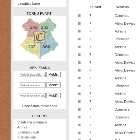
·
Laupītāju karte
Punkti
Skolēns
TORŅU PUNKTI
■
7
Dženifera
■
7
Aleks Deiviss
■
7
Adrians
■
7
Dženifera
Zināšanu
■
7
Adrians
testi
■
7
Dženifera
Kristāla
■
7
Aleks Deiviss
lode
MEKLĒŠANA
■
7
Aleks Deiviss
Rūnu
■
7
Adrians
komplekts
■
7
Dženifera
Galeonu
■
7
Adrians
kalkulators
■
7
Aleks Deiviss
Nomētātās
Paplašinātā meklēšana
■
kārtis
7
Dženifera
RESURSI
■
7
Dženifera
·
Visatcera almanahs
■
7
Adrians
·
Arhīvs
■
·
Zināšanu testi
7
Aleks Deiviss
·
Kristāla lode