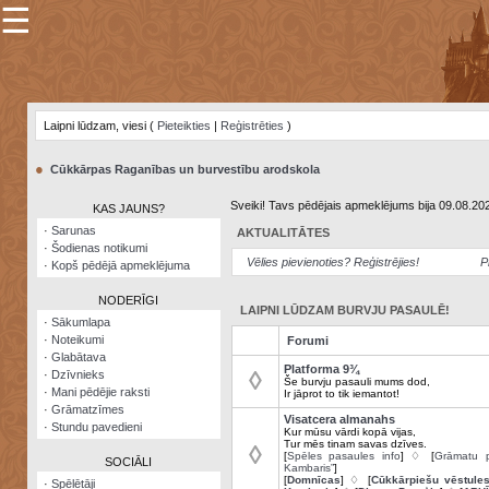
☰
×
Sarunu
pavediens
Laipni lūdzam, viesi (
Pieteikties
|
Reģistrēties
)
Manas
piezīmes
●
Cūkkārpas Raganības un burvestību arodskola
Grāmatzīmes
Sveiki! Tavs pēdējais apmeklējums bija 09.08.20
KAS JAUNS?
Šodienas
·
Sarunas
AKTUALITĀTES
notikumi
·
Šodienas notikumi
Vēlies pievienoties? Reģistrējies!
P
·
Kopš pēdējā apmeklējuma
Laupītāju
karte
NODERĪGI
LAIPNI LŪDZAM BURVJU PASAULĒ!
·
Sākumlapa
·
Noteikumi
Forumi
Visatcera
·
Glabātava
almanahs
Platforma 9¾
◊
·
Dzīvnieks
Še burvju pasauli mums dod,
·
Mani pēdējie raksti
Ir jāprot to tik iemantot!
Arhīvs
·
Grāmatzīmes
Visatcera almanahs
·
Stundu pavedieni
Kur mūsu vārdi kopā vijas,
Tur mēs tinam savas dzīves.
◊
[
Spēles pasaules info
] ♢ [
Grāmatu p
SOCIĀLI
Kambaris”
]
[
Domnīcas
] ♢ [
Cūkkārpiešu vēstule
·
Spēlētāji