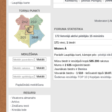
Kambaris
] ♢ [
Dienas Pareģis
] ♢ [
ARH
·
Laupītāju karte
TORŅU PUNKTI
Moderatori
|
Ak
FORUMA STATISTIKA
Zināšanu
172 lietotāji aktīvi pēdējās 15 minūtēs
testi
171
viesi,
1
biedri
Kristāla
Misters Ā
lode
MEKLĒŠANA
Parādīt Laupītāju karti, kārtojot pēc:
pēdējā klik
Rūnu
Mūsu biedri ir iesūtījuši kopā
585 200
rakstus
komplekts
Mums ir
2 635
reģistrēti biedri
Jaunākais biedrs ir
Deniss
Galeonu
Visvairāk biedru -
1 510
- tiešsaistē bijuši
10.07
kalkulators
Šodienas iesūtītāju TOP 10
|
Kopējais iesūtītāj
Nomētātās
Paplašinātā meklēšana
kārtis
RESURSI
·
Visatcera almanahs
·
Arhīvs
·
Zināšanu testi
·
Kristāla lode