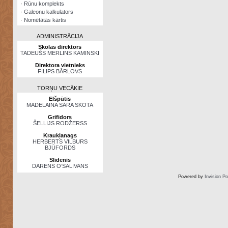
·
Rūnu komplekts
·
Galeonu kalkulators
·
Nomētātās kārtis
ADMINISTRĀCIJA
Skolas direktors
TADEUŠS MERLINS KAMINSKI
Direktora vietnieks
FILIPS BĀRLOVS
TORŅU VECĀKIE
Elšpūtis
MADELAINA SĀRA SKOTA
Grifidors
ŠELLIJS RODŽERSS
Kraukļanags
HERBERTS VILBURS
BJŪFORDS
Slīdenis
DARENS O’SALIVANS
Powered by
Invision P