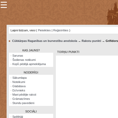
☰
×
Sarunu
pavediens
Laipni lūdzam, viesi (
Pieteikties
|
Reģistrēties
)
Manas
piezīmes
●
Cūkkārpas Raganības un burvestību arodskola
→
Rakstu punkti
→ Grifidors
Grāmatzīmes
KAS JAUNS?
TORŅU PUNKTI
Šodienas
·
Sarunas
notikumi
·
Šodienas notikumi
·
Kopš pēdējā apmeklējuma
Laupītāju
karte
NODERĪGI
·
Sākumlapa
·
Noteikumi
Visatcera
·
Glabātava
almanahs
·
Dzīvnieks
·
Mani pēdējie raksti
Arhīvs
·
Grāmatzīmes
·
Stundu pavedieni
SOCIĀLI
·
Spēlētāji