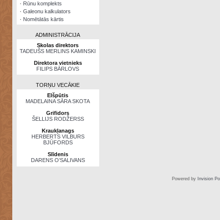
·
Rūnu komplekts
·
Galeonu kalkulators
·
Nomētātās kārtis
ADMINISTRĀCIJA
Skolas direktors
TADEUŠS MERLINS KAMINSKI
Direktora vietnieks
FILIPS BĀRLOVS
TORŅU VECĀKIE
Elšpūtis
MADELAINA SĀRA SKOTA
Grifidors
ŠELLIJS RODŽERSS
Kraukļanags
HERBERTS VILBURS
BJŪFORDS
Slīdenis
DARENS O’SALIVANS
Powered by
Invision P