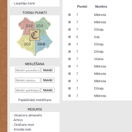
·
Laupītāju karte
Punkti
Skolēns
TORŅU PUNKTI
■
7
Mildreda
■
7
Mildreda
■
7
Džinija
■
6
Izija
Zināšanu
■
7
Džinija
testi
■
7
Džinija
Kristāla
■
7
Violeta
lode
MEKLĒŠANA
■
7
Mildreda
Rūnu
■
7
Mildreda
komplekts
■
7
Mildreda
Galeonu
■
7
Džinija
kalkulators
■
7
Mildreda
Nomētātās
Paplašinātā meklēšana
kārtis
RESURSI
·
Visatcera almanahs
·
Arhīvs
·
Zināšanu testi
·
Kristāla lode