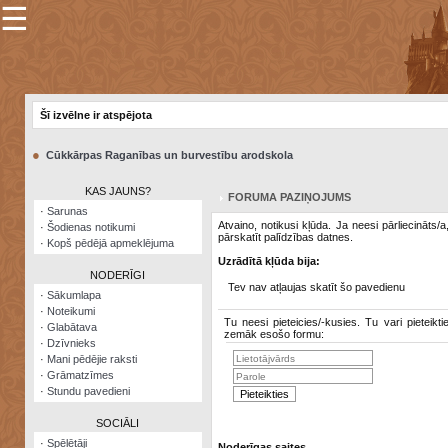
☰
×
Sarunu
pavediens
Šī izvēlne ir atspējota
Manas
piezīmes
●
Cūkkārpas Raganības un burvestību arodskola
Grāmatzīmes
KAS JAUNS?
FORUMA PAZIŅOJUMS
Šodienas
·
Sarunas
notikumi
Atvaino, notikusi kļūda. Ja neesi pārliecināts/
·
Šodienas notikumi
pārskatīt palīdzības datnes.
·
Kopš pēdējā apmeklējuma
Laupītāju
Uzrādītā kļūda bija:
karte
NODERĪGI
Tev nav atļaujas skatīt šo pavedienu
·
Sākumlapa
·
Noteikumi
Visatcera
Tu neesi pieteicies/-kusies. Tu vari pieteikti
·
Glabātava
almanahs
zemāk esošo formu:
·
Dzīvnieks
·
Mani pēdējie raksti
Arhīvs
·
Grāmatzīmes
·
Stundu pavedieni
SOCIĀLI
·
Spēlētāji
Noderīgas saites