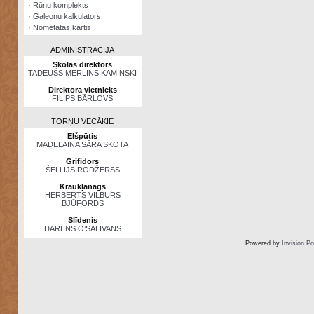
·
Rūnu komplekts
·
Galeonu kalkulators
·
Nomētātās kārtis
ADMINISTRĀCIJA
Skolas direktors
TADEUŠS MERLINS KAMINSKI
Direktora vietnieks
FILIPS BĀRLOVS
TORŅU VECĀKIE
Elšpūtis
MADELAINA SĀRA SKOTA
Grifidors
ŠELLIJS RODŽERSS
Kraukļanags
HERBERTS VILBURS
BJŪFORDS
Slīdenis
DARENS O’SALIVANS
Powered by
Invision P