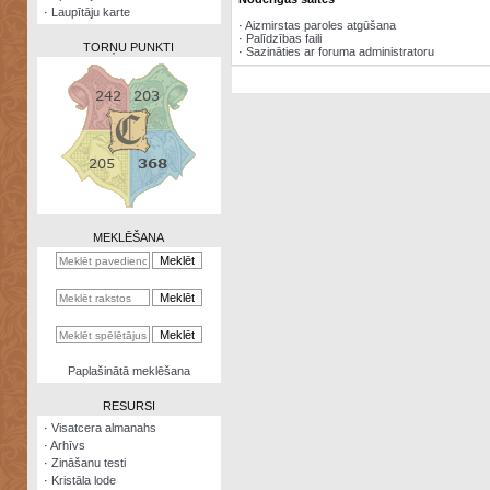
·
Laupītāju karte
·
Aizmirstas paroles atgūšana
·
Palīdzības faili
TORŅU PUNKTI
·
Sazināties ar foruma administratoru
Zināšanu
testi
Kristāla
lode
MEKLĒŠANA
Rūnu
komplekts
Galeonu
kalkulators
Nomētātās
Paplašinātā meklēšana
kārtis
RESURSI
·
Visatcera almanahs
·
Arhīvs
·
Zināšanu testi
·
Kristāla lode