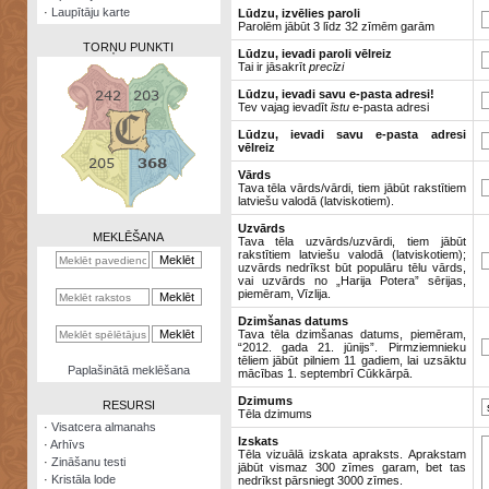
·
Laupītāju karte
Lūdzu, izvēlies paroli
Parolēm jābūt 3 līdz 32 zīmēm garām
TORŅU PUNKTI
Lūdzu, ievadi paroli vēlreiz
Tai ir jāsakrīt
precīzi
Lūdzu, ievadi savu e-pasta adresi!
Tev vajag ievadīt
īstu
e-pasta adresi
Lūdzu, ievadi savu e-pasta adresi
vēlreiz
Zināšanu
testi
Vārds
Tava tēla vārds/vārdi, tiem jābūt rakstītiem
latviešu valodā (latviskotiem).
Kristāla
lode
Uzvārds
MEKLĒŠANA
Tava tēla uzvārds/uzvārdi, tiem jābūt
rakstītiem latviešu valodā (latviskotiem);
Rūnu
uzvārds nedrīkst būt populāru tēlu vārds,
komplekts
vai uzvārds no „Harija Potera” sērijas,
piemēram, Vīzlija.
Galeonu
Dzimšanas datums
kalkulators
Tava tēla dzimšanas datums, piemēram,
“2012. gada 21. jūnijs”. Pirmziemnieku
tēliem jābūt pilniem 11 gadiem, lai uzsāktu
Nomētātās
Paplašinātā meklēšana
mācības 1. septembrī Cūkkārpā.
kārtis
Dzimums
RESURSI
Tēla dzimums
·
Visatcera almanahs
Izskats
·
Arhīvs
Tēla vizuālā izskata apraksts. Aprakstam
·
Zināšanu testi
jābūt vismaz 300 zīmes garam, bet tas
·
Kristāla lode
nedrīkst pārsniegt 3000 zīmes.