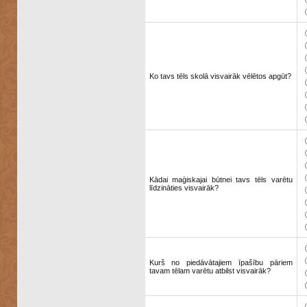
Ko tavs tēls skolā visvairāk vēlētos apgūt?
Kādai maģiskajai būtnei tavs tēls varētu
līdzināties visvairāk?
Kurš no piedāvātajiem īpašību pāriem
tavam tēlam varētu atbilst visvairāk?