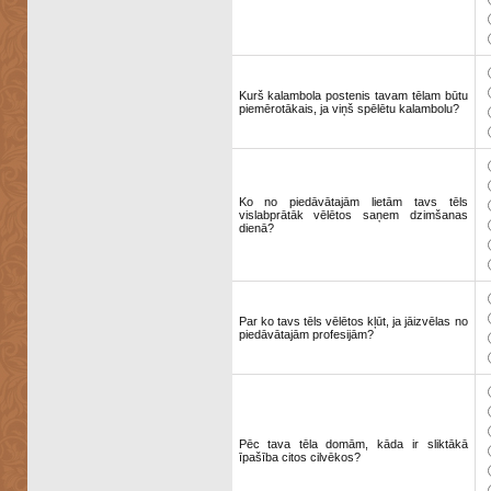
Kurš kalambola postenis tavam tēlam būtu
piemērotākais, ja viņš spēlētu kalambolu?
Ko no piedāvātajām lietām tavs tēls
vislabprātāk vēlētos saņem dzimšanas
dienā?
Par ko tavs tēls vēlētos kļūt, ja jāizvēlas no
piedāvātajām profesijām?
Pēc tava tēla domām, kāda ir sliktākā
īpašība citos cilvēkos?