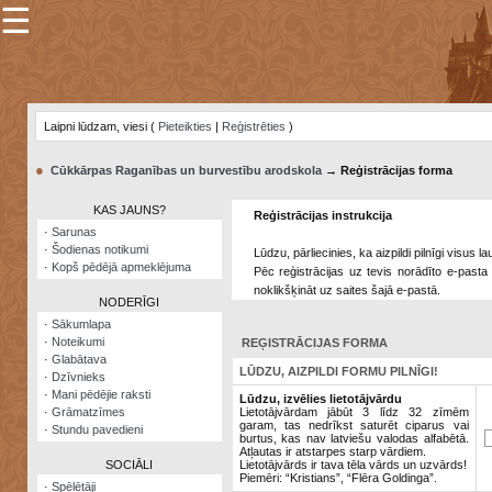
☰
×
Sarunu
pavediens
Laipni lūdzam, viesi (
Pieteikties
|
Reģistrēties
)
Manas
piezīmes
●
Cūkkārpas Raganības un burvestību arodskola
→ Reģistrācijas forma
Grāmatzīmes
KAS JAUNS?
Reģistrācijas instrukcija
Šodienas
·
Sarunas
notikumi
·
Šodienas notikumi
Lūdzu, pārliecinies, ka aizpildi pilnīgi visus 
·
Kopš pēdējā apmeklējuma
Pēc reģistrācijas uz tevis norādīto e-pasta 
Laupītāju
noklikšķināt uz saites šajā e-pastā.
karte
NODERĪGI
·
Sākumlapa
·
Noteikumi
REĢISTRĀCIJAS FORMA
Visatcera
·
Glabātava
almanahs
LŪDZU, AIZPILDI FORMU PILNĪGI!
·
Dzīvnieks
·
Mani pēdējie raksti
Arhīvs
Lūdzu, izvēlies lietotājvārdu
·
Grāmatzīmes
Lietotājvārdam jābūt 3 līdz 32 zīmēm
garam, tas nedrīkst saturēt ciparus vai
·
Stundu pavedieni
burtus, kas nav latviešu valodas alfabētā.
Atļautas ir atstarpes starp vārdiem.
SOCIĀLI
Lietotājvārds ir tava tēla vārds un uzvārds!
Piemēri: “Kristians”, “Flēra Goldinga”.
·
Spēlētāji