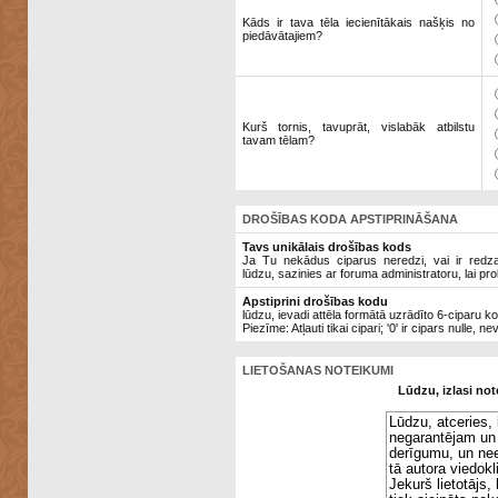
Kāds ir tava tēla iecienītākais našķis no
piedāvātajiem?
Kurš tornis, tavuprāt, vislabāk atbilstu
tavam tēlam?
DROŠĪBAS KODA APSTIPRINĀŠANA
Tavs unikālais drošības kods
Ja Tu nekādus ciparus neredzi, vai ir redzami
lūdzu, sazinies ar foruma administratoru, lai pro
Apstiprini drošības kodu
lūdzu, ievadi attēla formātā uzrādīto 6-ciparu k
Piezīme: Atļauti tikai cipari; '0' ir cipars nulle, ne
LIETOŠANAS NOTEIKUMI
Lūdzu, izlasi not