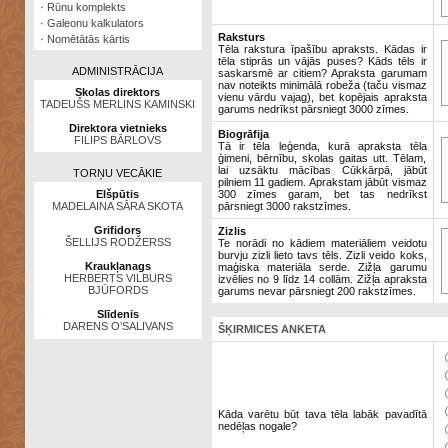
·
Rūnu komplekts
·
Galeonu kalkulators
Raksturs
·
Nomētātās kārtis
Tēla rakstura īpašību apraksts. Kādas ir
tēla stiprās un vājās puses? Kāds tēls ir
ADMINISTRĀCIJA
saskarsmē ar citiem? Apraksta garumam
nav noteikts minimālā robeža (taču vismaz
Skolas direktors
vienu vārdu vajag), bet kopējais apraksta
TADEUŠS MERLINS KAMINSKI
garums nedrīkst pārsniegt 3000 zīmes.
Direktora vietnieks
Biogrāfija
FILIPS BĀRLOVS
Tā ir tēla leģenda, kurā apraksta tēla
ģimeni, bērnību, skolas gaitas utt. Tēlam,
lai uzsāktu mācības Cūkkārpā, jābūt
TORŅU VECĀKIE
pilniem 11 gadiem. Aprakstam jābūt vismaz
Elšpūtis
300 zīmes garam, bet tas nedrīkst
MADELAINA SĀRA SKOTA
pārsniegt 3000 rakstzīmes.
Grifidors
Zizlis
ŠELLIJS RODŽERSS
Te norādi no kādiem materiāliem veidotu
burvju zizli lieto tavs tēls. Zizli veido koks,
Kraukļanags
maģiska materiāla serde. Zižļa garumu
HERBERTS VILBURS
izvēlies no 9 līdz 14 collām. Zižļa apraksta
BJŪFORDS
garums nevar pārsniegt 200 rakstzīmes.
Slīdenis
DARENS O’SALIVANS
ŠĶIRMICES ANKETA
Kāda varētu būt tava tēla labāk pavadītā
nedēļas nogale?