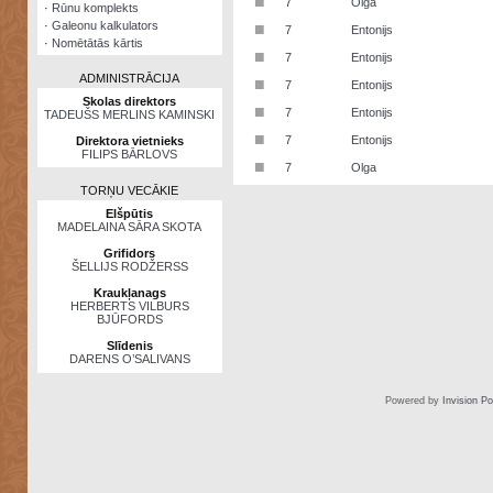
■
7
Olga
·
Rūnu komplekts
·
Galeonu kalkulators
■
7
Entonijs
·
Nomētātās kārtis
■
7
Entonijs
ADMINISTRĀCIJA
■
7
Entonijs
Skolas direktors
■
7
Entonijs
TADEUŠS MERLINS KAMINSKI
■
7
Entonijs
Direktora vietnieks
FILIPS BĀRLOVS
■
7
Olga
TORŅU VECĀKIE
Elšpūtis
MADELAINA SĀRA SKOTA
Grifidors
ŠELLIJS RODŽERSS
Kraukļanags
HERBERTS VILBURS
BJŪFORDS
Slīdenis
DARENS O’SALIVANS
Powered by
Invision P