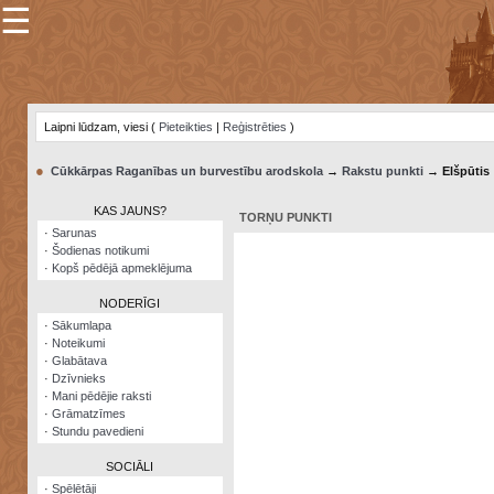
☰
×
Sarunu
pavediens
Laipni lūdzam, viesi (
Pieteikties
|
Reģistrēties
)
Manas
piezīmes
●
Cūkkārpas Raganības un burvestību arodskola
→
Rakstu punkti
→ Elšpūtis
Grāmatzīmes
KAS JAUNS?
TORŅU PUNKTI
Šodienas
·
Sarunas
notikumi
·
Šodienas notikumi
·
Kopš pēdējā apmeklējuma
Laupītāju
karte
NODERĪGI
·
Sākumlapa
·
Noteikumi
Visatcera
·
Glabātava
almanahs
·
Dzīvnieks
·
Mani pēdējie raksti
Arhīvs
·
Grāmatzīmes
·
Stundu pavedieni
SOCIĀLI
·
Spēlētāji