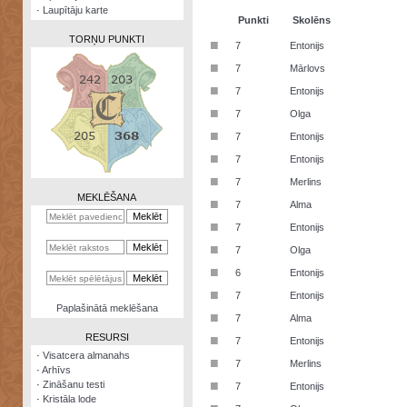
·
Laupītāju karte
Punkti
Skolēns
TORŅU PUNKTI
■
7
Entonijs
■
7
Mārlovs
■
7
Entonijs
■
7
Olga
Zināšanu
■
7
Entonijs
testi
■
7
Entonijs
Kristāla
■
7
Merlins
lode
MEKLĒŠANA
■
7
Alma
Rūnu
■
7
Entonijs
komplekts
■
7
Olga
Galeonu
■
6
Entonijs
kalkulators
■
7
Entonijs
Nomētātās
Paplašinātā meklēšana
■
kārtis
7
Alma
RESURSI
■
7
Entonijs
·
Visatcera almanahs
■
7
Merlins
·
Arhīvs
■
·
Zināšanu testi
7
Entonijs
·
Kristāla lode