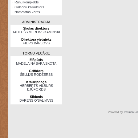
·
Rūnu komplekts
·
Galeonu kalkulators
·
Nomētātās kārtis
ADMINISTRĀCIJA
Skolas direktors
TADEUŠS MERLINS KAMINSKI
Direktora vietnieks
FILIPS BĀRLOVS
TORŅU VECĀKIE
Elšpūtis
MADELAINA SĀRA SKOTA
Grifidors
ŠELLIJS RODŽERSS
Kraukļanags
HERBERTS VILBURS
BJŪFORDS
Slīdenis
DARENS O’SALIVANS
Powered by
Invision P