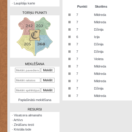
·
Laupītāju karte
Punkti
Skolēns
TORŅU PUNKTI
■
7
Mildreda
■
7
Mildreda
■
7
Džinija
■
6
Izija
Zināšanu
■
7
Džinija
testi
■
7
Džinija
Kristāla
■
7
Violeta
lode
MEKLĒŠANA
■
7
Mildreda
Rūnu
■
7
Mildreda
komplekts
■
7
Mildreda
Galeonu
■
7
Džinija
kalkulators
■
7
Mildreda
Nomētātās
Paplašinātā meklēšana
kārtis
RESURSI
·
Visatcera almanahs
·
Arhīvs
·
Zināšanu testi
·
Kristāla lode