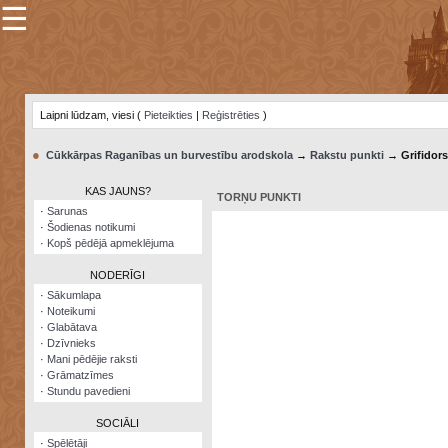
☰
×
Sarunu
pavediens
Laipni lūdzam, viesi (
Pieteikties
|
Reģistrēties
)
Manas
piezīmes
●
Cūkkārpas Raganības un burvestību arodskola
→
Rakstu punkti
→ Grifidors
Grāmatzīmes
KAS JAUNS?
TORŅU PUNKTI
Šodienas
·
Sarunas
notikumi
·
Šodienas notikumi
·
Kopš pēdējā apmeklējuma
Laupītāju
karte
NODERĪGI
·
Sākumlapa
·
Noteikumi
Visatcera
·
Glabātava
almanahs
·
Dzīvnieks
·
Mani pēdējie raksti
Arhīvs
·
Grāmatzīmes
·
Stundu pavedieni
SOCIĀLI
·
Spēlētāji