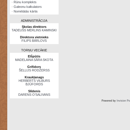
·
Rūnu komplekts
·
Galeonu kalkulators
·
Nomētātās kārtis
ADMINISTRĀCIJA
Skolas direktors
TADEUŠS MERLINS KAMINSKI
Direktora vietnieks
FILIPS BĀRLOVS
TORŅU VECĀKIE
Elšpūtis
MADELAINA SĀRA SKOTA
Grifidors
ŠELLIJS RODŽERSS
Kraukļanags
HERBERTS VILBURS
BJŪFORDS
Slīdenis
DARENS O’SALIVANS
Powered by
Invision P