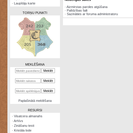
·
Laupītāju karte
·
Aizmirstas paroles atgūšana
·
Palīdzības faili
TORŅU PUNKTI
·
Sazināties ar foruma administratoru
Zināšanu
testi
Kristāla
lode
MEKLĒŠANA
Rūnu
komplekts
Galeonu
kalkulators
Nomētātās
Paplašinātā meklēšana
kārtis
RESURSI
·
Visatcera almanahs
·
Arhīvs
·
Zināšanu testi
·
Kristāla lode