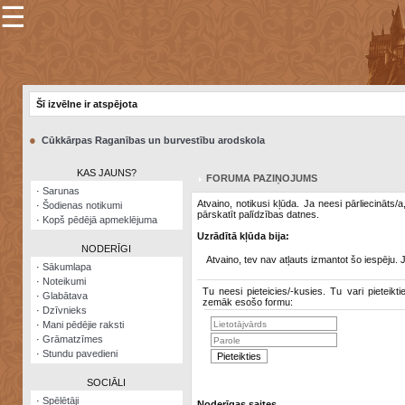
☰
×
Sarunu
pavediens
Šī izvēlne ir atspējota
Manas
piezīmes
●
Cūkkārpas Raganības un burvestību arodskola
Grāmatzīmes
KAS JAUNS?
FORUMA PAZIŅOJUMS
Šodienas
·
Sarunas
notikumi
Atvaino, notikusi kļūda. Ja neesi pārliecināts/
·
Šodienas notikumi
pārskatīt palīdzības datnes.
·
Kopš pēdējā apmeklējuma
Laupītāju
Uzrādītā kļūda bija:
karte
NODERĪGI
Atvaino, tev nav atļauts izmantot šo iespēju. 
·
Sākumlapa
·
Noteikumi
Visatcera
Tu neesi pieteicies/-kusies. Tu vari pieteikti
·
Glabātava
almanahs
zemāk esošo formu:
·
Dzīvnieks
·
Mani pēdējie raksti
Arhīvs
·
Grāmatzīmes
·
Stundu pavedieni
SOCIĀLI
·
Spēlētāji
Noderīgas saites