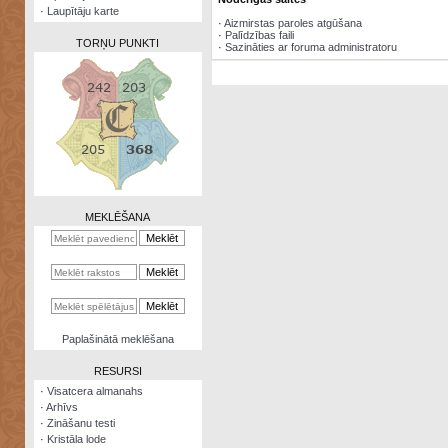
·
Laupītāju karte
·
Aizmirstas paroles atgūšana
·
Palīdzības faili
TORŅU PUNKTI
·
Sazināties ar foruma administratoru
Zināšanu
testi
Kristāla
lode
MEKLĒŠANA
Rūnu
komplekts
Galeonu
kalkulators
Nomētātās
Paplašinātā meklēšana
kārtis
RESURSI
·
Visatcera almanahs
·
Arhīvs
·
Zināšanu testi
·
Kristāla lode