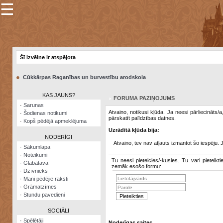
☰
×
Sarunu
pavediens
Šī izvēlne ir atspējota
Manas
piezīmes
●
Cūkkārpas Raganības un burvestību arodskola
Grāmatzīmes
KAS JAUNS?
FORUMA PAZIŅOJUMS
Šodienas
·
Sarunas
notikumi
Atvaino, notikusi kļūda. Ja neesi pārliecināts/
·
Šodienas notikumi
pārskatīt palīdzības datnes.
·
Kopš pēdējā apmeklējuma
Laupītāju
Uzrādītā kļūda bija:
karte
NODERĪGI
Atvaino, tev nav atļauts izmantot šo iespēju. 
·
Sākumlapa
·
Noteikumi
Visatcera
Tu neesi pieteicies/-kusies. Tu vari pieteikti
·
Glabātava
almanahs
zemāk esošo formu:
·
Dzīvnieks
·
Mani pēdējie raksti
Arhīvs
·
Grāmatzīmes
·
Stundu pavedieni
SOCIĀLI
·
Spēlētāji
Noderīgas saites