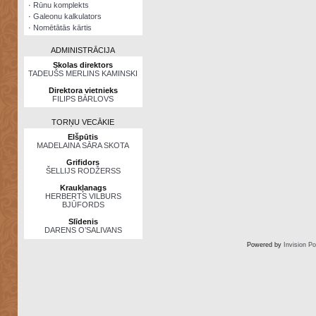
·
Rūnu komplekts
·
Galeonu kalkulators
·
Nomētātās kārtis
ADMINISTRĀCIJA
Skolas direktors
TADEUŠS MERLINS KAMINSKI
Direktora vietnieks
FILIPS BĀRLOVS
TORŅU VECĀKIE
Elšpūtis
MADELAINA SĀRA SKOTA
Grifidors
ŠELLIJS RODŽERSS
Kraukļanags
HERBERTS VILBURS
BJŪFORDS
Slīdenis
DARENS O’SALIVANS
Powered by
Invision P