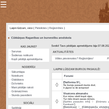
☰
×
Sarunu
pavediens
Laipni lūdzam, viesi (
Pieteikties
|
Reģistrēties
)
Manas
piezīmes
●
Cūkkārpas Raganības un burvestību arodskola
Grāmatzīmes
Sveiki! Tavs pēdējais apmeklējums bija 07.08.20
KAS JAUNS?
Šodienas
·
Sarunas
AKTUALITĀTES
notikumi
·
Šodienas notikumi
Vēlies pievienoties? Reģistrējies!
P
·
Kopš pēdējā apmeklējuma
Laupītāju
karte
NODERĪGI
LAIPNI LŪDZAM BURVJU PASAULĒ!
·
Sākumlapa
·
Noteikumi
Forumi
Visatcera
·
Glabātava
almanahs
Platforma 9¾
◊
·
Dzīvnieks
Še burvju pasauli mums dod,
·
Mani pēdējie raksti
Ir jāprot to tik iemantot!
Arhīvs
·
Grāmatzīmes
Visatcera almanahs
·
Stundu pavedieni
Kur mūsu vārdi kopā vijas,
Tur mēs tinam savas dzīves.
◊
[
Spēles pasaules info
] ♢ [
Grāmatu p
SOCIĀLI
Kambaris”
]
[
Domnīcas
] ♢ [
Cūkkārpiešu vēstule
·
Spēlētāji