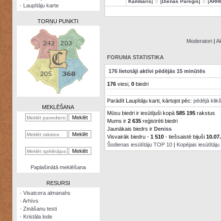
Kambaris
] ♢ [
Dienas Pareģis
] ♢ [
ARH
·
Laupītāju karte
TORŅU PUNKTI
Moderatori
|
Ak
FORUMA STATISTIKA
Zināšanu
176 lietotāji aktīvi pēdējās 15 minūtēs
testi
176
viesi,
0
biedri
Kristāla
Parādīt Laupītāju karti, kārtojot pēc:
pēdējā klik
lode
MEKLĒŠANA
Mūsu biedri ir iesūtījuši kopā
585 195
rakstus
Rūnu
Mums ir
2 635
reģistrēti biedri
komplekts
Jaunākais biedrs ir
Deniss
Visvairāk biedru -
1 510
- tiešsaistē bijuši
10.07
Galeonu
Šodienas iesūtītāju TOP 10
|
Kopējais iesūtītāj
kalkulators
Nomētātās
Paplašinātā meklēšana
kārtis
RESURSI
·
Visatcera almanahs
·
Arhīvs
·
Zināšanu testi
·
Kristāla lode