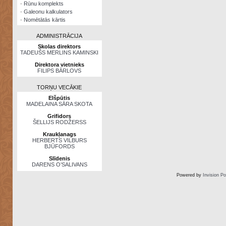
·
Rūnu komplekts
·
Galeonu kalkulators
·
Nomētātās kārtis
ADMINISTRĀCIJA
Skolas direktors
TADEUŠS MERLINS KAMINSKI
Direktora vietnieks
FILIPS BĀRLOVS
TORŅU VECĀKIE
Elšpūtis
MADELAINA SĀRA SKOTA
Grifidors
ŠELLIJS RODŽERSS
Kraukļanags
HERBERTS VILBURS
BJŪFORDS
Slīdenis
DARENS O’SALIVANS
Powered by
Invision P