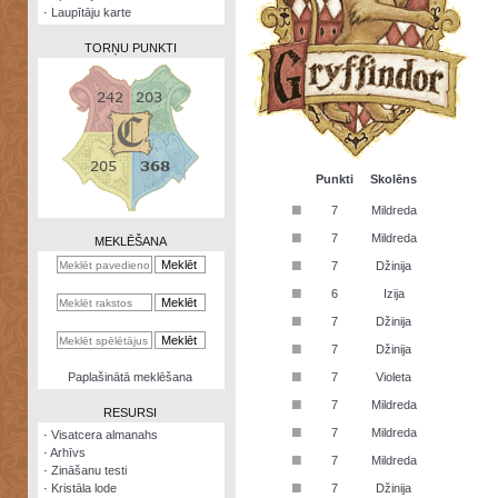
·
Laupītāju karte
TORŅU PUNKTI
Zināšanu
testi
Punkti
Skolēns
■
7
Mildreda
Kristāla
lode
■
7
Mildreda
MEKLĒŠANA
■
7
Džinija
Rūnu
komplekts
■
6
Izija
■
Galeonu
7
Džinija
kalkulators
■
7
Džinija
Nomētātās
■
Paplašinātā meklēšana
7
Violeta
kārtis
■
7
Mildreda
RESURSI
■
7
Mildreda
·
Visatcera almanahs
·
Arhīvs
■
7
Mildreda
·
Zināšanu testi
■
·
Kristāla lode
7
Džinija