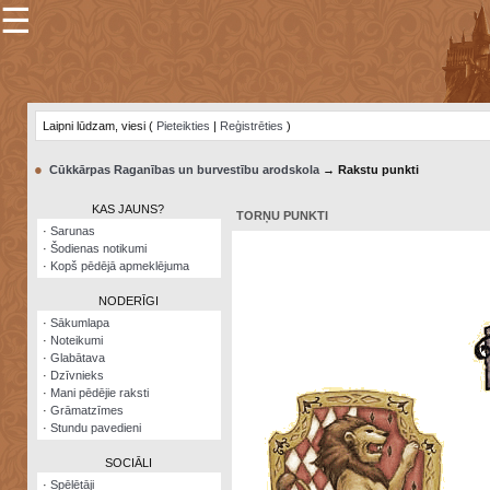
☰
×
Sarunu
pavediens
Laipni lūdzam, viesi (
Pieteikties
|
Reģistrēties
)
Manas
piezīmes
●
Cūkkārpas Raganības un burvestību arodskola
→ Rakstu punkti
Grāmatzīmes
KAS JAUNS?
TORŅU PUNKTI
Šodienas
·
Sarunas
notikumi
·
Šodienas notikumi
·
Kopš pēdējā apmeklējuma
Laupītāju
karte
NODERĪGI
·
Sākumlapa
·
Noteikumi
Visatcera
·
Glabātava
almanahs
·
Dzīvnieks
·
Mani pēdējie raksti
Arhīvs
·
Grāmatzīmes
·
Stundu pavedieni
SOCIĀLI
·
Spēlētāji