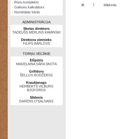
·
Rūnu komplekts
■
7
Mildreda
·
Galeonu kalkulators
·
Nomētātās kārtis
ADMINISTRĀCIJA
Skolas direktors
TADEUŠS MERLINS KAMINSKI
Direktora vietnieks
FILIPS BĀRLOVS
TORŅU VECĀKIE
Elšpūtis
MADELAINA SĀRA SKOTA
Grifidors
ŠELLIJS RODŽERSS
Kraukļanags
HERBERTS VILBURS
BJŪFORDS
Slīdenis
DARENS O’SALIVANS