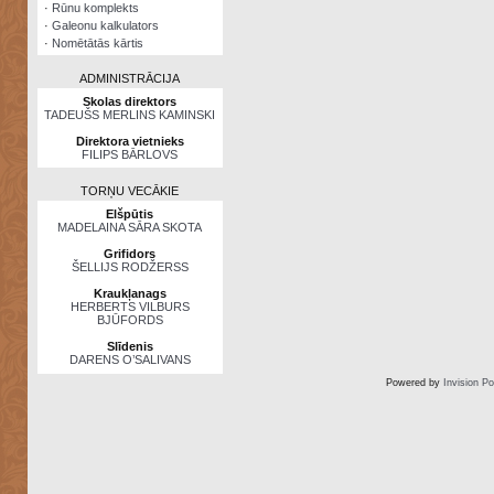
·
Rūnu komplekts
·
Galeonu kalkulators
·
Nomētātās kārtis
ADMINISTRĀCIJA
Skolas direktors
TADEUŠS MERLINS KAMINSKI
Direktora vietnieks
FILIPS BĀRLOVS
TORŅU VECĀKIE
Elšpūtis
MADELAINA SĀRA SKOTA
Grifidors
ŠELLIJS RODŽERSS
Kraukļanags
HERBERTS VILBURS
BJŪFORDS
Slīdenis
DARENS O’SALIVANS
Powered by
Invision P