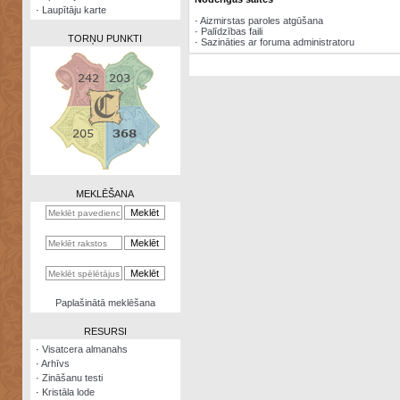
·
Laupītāju karte
·
Aizmirstas paroles atgūšana
·
Palīdzības faili
TORŅU PUNKTI
·
Sazināties ar foruma administratoru
Zināšanu
testi
Kristāla
lode
MEKLĒŠANA
Rūnu
komplekts
Galeonu
kalkulators
Nomētātās
Paplašinātā meklēšana
kārtis
RESURSI
·
Visatcera almanahs
·
Arhīvs
·
Zināšanu testi
·
Kristāla lode