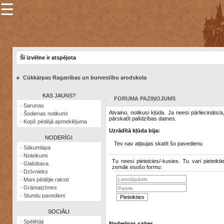
☰
×
Sarunu
pavediens
Šī izvēlne ir atspējota
Manas
piezīmes
●
Cūkkārpas Raganības un burvestību arodskola
Grāmatzīmes
KAS JAUNS?
FORUMA PAZIŅOJUMS
Šodienas
·
Sarunas
notikumi
Atvaino, notikusi kļūda. Ja neesi pārliecināts/
·
Šodienas notikumi
pārskatīt palīdzības datnes.
·
Kopš pēdējā apmeklējuma
Laupītāju
Uzrādītā kļūda bija:
karte
NODERĪGI
Tev nav atļaujas skatīt šo pavedienu
·
Sākumlapa
·
Noteikumi
Visatcera
Tu neesi pieteicies/-kusies. Tu vari pieteikti
·
Glabātava
almanahs
zemāk esošo formu:
·
Dzīvnieks
·
Mani pēdējie raksti
Arhīvs
·
Grāmatzīmes
·
Stundu pavedieni
SOCIĀLI
·
Spēlētāji
Noderīgas saites