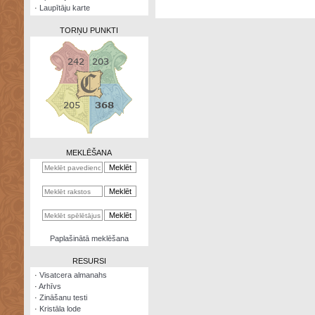
·
Laupītāju karte
TORŅU PUNKTI
Zināšanu
testi
Kristāla
lode
MEKLĒŠANA
Rūnu
komplekts
Galeonu
kalkulators
Nomētātās
Paplašinātā meklēšana
kārtis
RESURSI
·
Visatcera almanahs
·
Arhīvs
·
Zināšanu testi
·
Kristāla lode