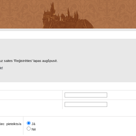
 uz saites 'Reģistrēties' lapas augšpusē.
it!
ec pieteikts/a
Jā
Nē