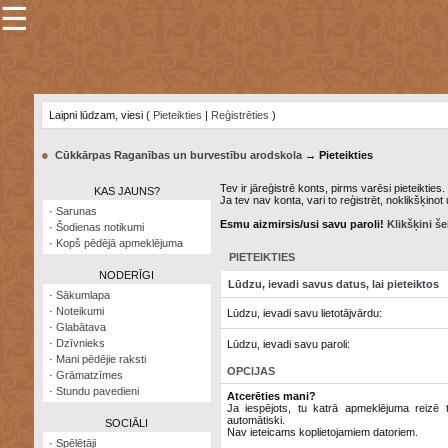
☰
×
Sarunu
pavediens
Laipni lūdzam, viesi (
Pieteikties
|
Reģistrēties
)
Manas
piezīmes
●
Cūkkārpas Raganības un burvestību arodskola
→ Pieteikties
Grāmatzīmes
Tev ir jāreģistrē konts, pirms varēsi pieteikties.
KAS JAUNS?
Ja tev nav konta, vari to reģistrēt, noklikšķinot
Šodienas
·
Sarunas
notikumi
Esmu aizmirsis/usi savu paroli!
Klikšķini še
·
Šodienas notikumi
·
Kopš pēdējā apmeklējuma
Laupītāju
PIETEIKTIES
karte
NODERĪGI
Lūdzu, ievadi savus datus, lai pieteiktos
·
Sākumlapa
·
Noteikumi
Lūdzu, ievadi savu lietotājvārdu:
Visatcera
·
Glabātava
almanahs
·
Dzīvnieks
Lūdzu, ievadi savu paroli:
·
Mani pēdējie raksti
Arhīvs
OPCIJAS
·
Grāmatzīmes
·
Stundu pavedieni
Atcerēties mani?
Ja iespējots, tu katrā apmeklējuma reizē ti
automātiski.
SOCIĀLI
Nav ieteicams koplietojamiem datoriem.
·
Spēlētāji