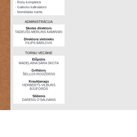
·
Rūnu komplekts
·
Galeonu kalkulators
·
Nomētātās kārtis
ADMINISTRĀCIJA
Skolas direktors
TADEUŠS MERLINS KAMINSKI
Direktora vietnieks
FILIPS BĀRLOVS
TORŅU VECĀKIE
Elšpūtis
MADELAINA SĀRA SKOTA
Grifidors
ŠELLIJS RODŽERSS
Kraukļanags
HERBERTS VILBURS
BJŪFORDS
Slīdenis
DARENS O’SALIVANS